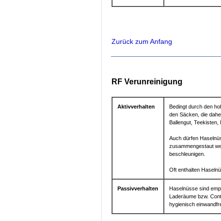
Zurück zum Anfang
RF Verunreinigung
Aktivverhalten
Bedingt durch den hoh
den Säcken, die daher
Ballengut, Teekisten
Auch dürfen Haselnüs
zusammengestaut wer
beschleunigen.
Oft enthalten Haseln
Passivverhalten
Haselnüsse sind empf
Laderäume bzw. Cont
hygienisch einwandfre