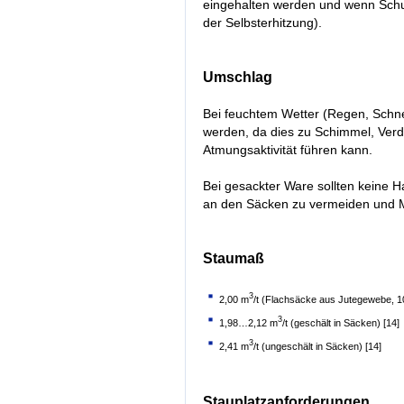
eingehalten werden und wenn Schut
der Selbsterhitzung).
Umschlag
Bei feuchtem Wetter (Regen, Schne
werden, da dies zu Schimmel, Verd
Atmungsaktivität führen kann.
Bei gesackter Ware sollten keine
an den Säcken zu vermeiden und 
Staumaß
3
2,00 m
/t (Flachsäcke aus Jutegewebe, 1
3
1,98…2,12 m
/t (geschält in Säcken) [14]
3
2,41 m
/t (ungeschält in Säcken) [14]
Stauplatzanforderungen