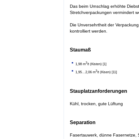
Das beim Umschlag erhöhte Diebst
Stretchverpackungen vermindert w
Die Unversehrtheit der Verpackung
kontrolliert werden.
Staumaß
3
1,98 m
/t (Kisten) [1]
3
1,95…2,06 m
/t (Kisen) [11]
Stauplatzanforderungen
Kühl, trocken, gute Lüftung
Separation
Fasertauwerk, dünne Fasernetze, Si