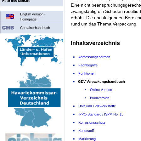
Foto des Monats
Eine nicht beanspruchungsgerecht
zwangsläufig ein Schaden resultier
English version -
erhöht. Die nachfolgenden Bereich
Homepage
rund um das Thema Verpackung.
Containerhandbuch
Inhaltsverzeichnis
Abmessungsnormen
Fachbegriffe
Funktionen
GDV Verpackungshandbuch
Online Version
Buchversion
Holz und Holzwerkstoffe
IPPC-Standard / ISPM No. 15
Korrosionsschutz
Kunststoff
Markierung