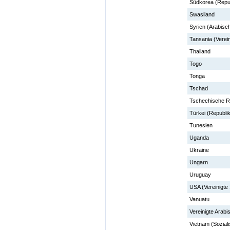
Südkorea (Repub
Swasiland
Syrien (Arabisc
Tansania (Verei
Thailand
Togo
Tonga
Tschad
Tschechische R
Türkei (Republik
Tunesien
Uganda
Ukraine
Ungarn
Uruguay
USA (Vereinigte
Vanuatu
Vereinigte Arabi
Vietnam (Soziali