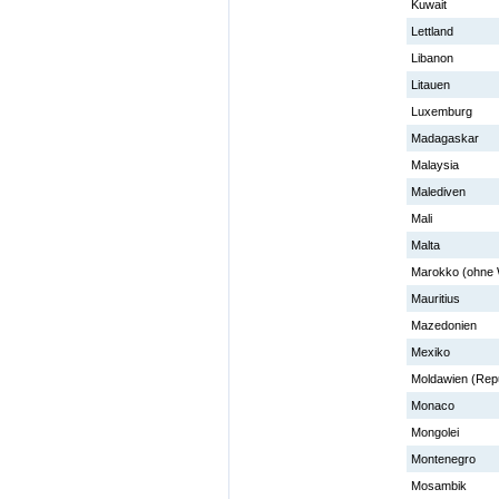
Kuwait
Lettland
Libanon
Litauen
Luxemburg
Madagaskar
Malaysia
Malediven
Mali
Malta
Marokko (ohne 
Mauritius
Mazedonien
Mexiko
Moldawien (Repu
Monaco
Mongolei
Montenegro
Mosambik