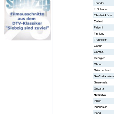
Ecuador
El Salvador
Elfenbeinküste
Estland
Fidschi
Finnland
Frankreich
Gabun
Gambia
Georgien
Ghana
Griechenland
Großbritannien u
Guatemala
Guyana
Honduras
Indien
Indonesien
Irland