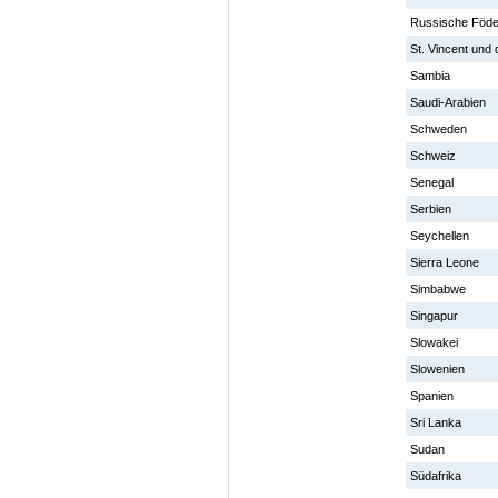
Russische Föde
St. Vincent und
Sambia
Saudi-Arabien
Schweden
Schweiz
Senegal
Serbien
Seychellen
Sierra Leone
Simbabwe
Singapur
Slowakei
Slowenien
Spanien
Sri Lanka
Sudan
Südafrika