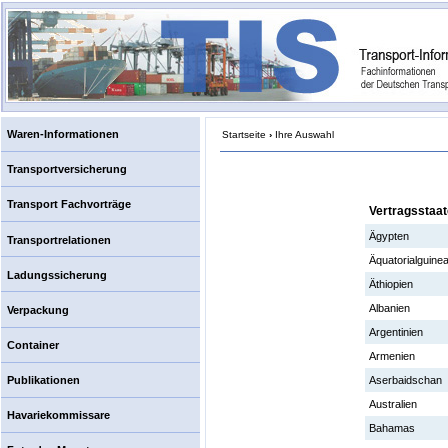
Waren-Informationen
Startseite
›
Ihre Auswahl
Transportversicherung
Transport Fachvorträge
Vertragsstaa
Ägypten
Transportrelationen
Äquatorialguine
Ladungssicherung
Äthiopien
Albanien
Verpackung
Argentinien
Container
Armenien
Publikationen
Aserbaidschan
Australien
Havariekommissare
Bahamas