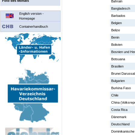
Foto des Monats
Bahrain
Bangladesch
English version -
Barbados
Homepage
Belgien
Containerhandbuch
Belize
Benin
Bolivien
Bosnien und He
Botsuana
Brasilien
Brunei Darussa
Bulgarien
Burkina Faso
Chile
China (Volksrepu
Costa Rica
Dänemark
Deutschland
Dominikanische