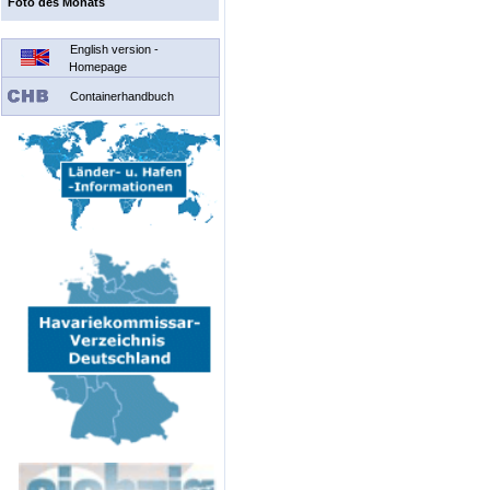
Foto des Monats
English version -
Homepage
Containerhandbuch