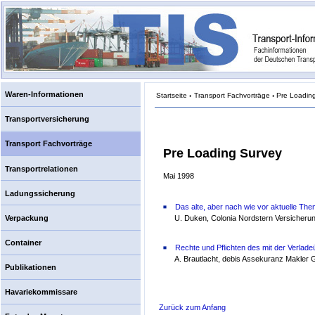
Waren-Informationen
Startseite
›
Transport Fachvorträge
›
Pre Loadin
Transportversicherung
Transport Fachvorträge
Pre Loading Survey
Transportrelationen
Mai 1998
Ladungssicherung
Das alte, aber nach wie vor aktuelle Th
Verpackung
U. Duken, Colonia Nordstern Versiche
Container
Rechte und Pflichten des mit der Verla
A. Brautlacht, debis Assekuranz Makler
Publikationen
Havariekommissare
Zurück zum Anfang