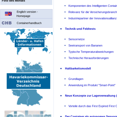
Foto des Monats
Komponenten des Intelligenten Contai
English version -
Relevanz für die Versicherungsbranc
Homepage
Industriepartner der Innovationsallianz
Containerhandbuch
Technik und Feldtests
Sensornetze
Seetransport von Bananen
Typische Temperaturabweichungen
Technische Herausforderungen
Haltbarkeitsmodell
Grundlagen
Anwendung im Produkt "Smart-Point"
Neue Konzepte zur Lagerverwaltung 
Vorteile durch das First Expired First 
Der Container als autonomes Sensor