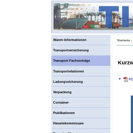
Waren-Informationen
Startseite
›
Transportversicherung
Transport Fachvorträge
Kurzw
Transportrelationen
PD
Ladungssicherung
Verpackung
Container
Publikationen
Havariekommissare