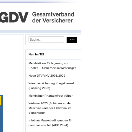
Neu im TIS
Merkblatt zur Einlagerung von
Booten – Sicherheit im Winterlager
Neue DTV-VHV 2003/2026
Warenversicherung Kriegsklausel
(Fassung 2026)
Merkblätter Phantomfrachtführer
Webinar 2025 „Schäden an der
Maschine und der Elektronik im
Binnenschiff“
Infoblatt Musterbedingungen für
das Binnenschiff (ADB 2024)