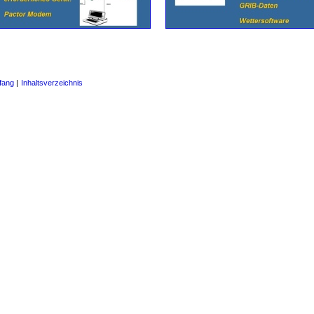
fang
|
Inhaltsverzeichnis