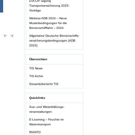
D-A-CH Tagung
Transportversicherung 2025:
Vorträge
Webinar ADB 2024 – Neue
Musterbedingungen für die
Binnenschifffahrt – 2024
Allgemeine Deutsche Binnenschiffs-
versicherungsbedingungen (ADB
2024)
Übersichten
TIS News
TIS Archiv
Gesamtübersicht TIS
Quicklinks
Aus- und Weiterbildungs-
veranstaltungen
E-Learning – Feuchte im
Warentransport
RIANTO