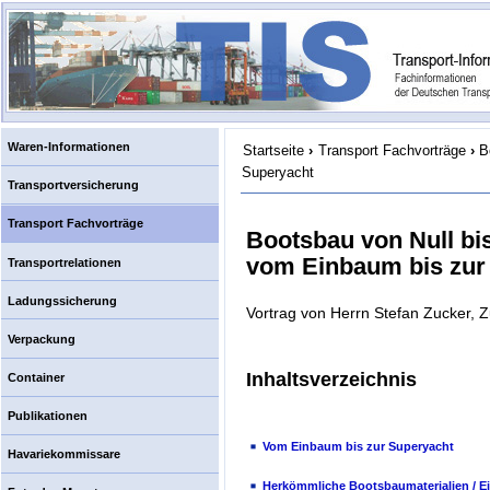
Waren-Informationen
Startseite
›
Transport Fachvorträge
›
B
Superyacht
Transportversicherung
Transport Fachvorträge
Bootsbau von Null bis
vom Einbaum bis zur
Transportrelationen
Ladungssicherung
Vortrag von Herrn Stefan Zucker, Z
Verpackung
Inhaltsverzeichnis
Container
Publikationen
Vom Einbaum bis zur Superyacht
Havariekommissare
Herkömmliche Bootsbaumaterialien / E