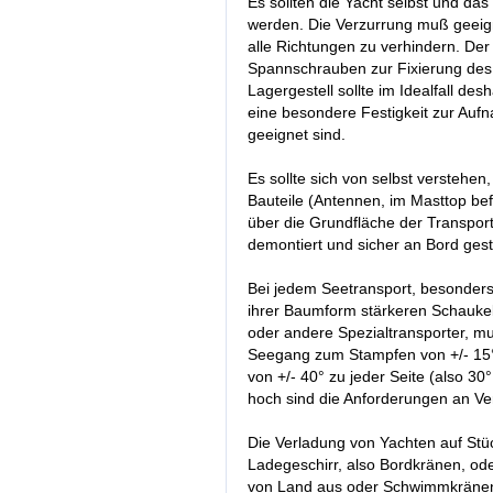
Es sollten die Yacht selbst und das
werden. Die Verzurrung muß geeign
alle Richtungen zu verhindern. Der
Spannschrauben zur Fixierung des L
Lagergestell sollte im Idealfall de
eine besondere Festigkeit zur Auf
geeignet sind.
Es sollte sich von selbst verstehe
Bauteile (Antennen, im Masttop be
über die Grundfläche der Transport
demontiert und sicher an Bord ges
Bei jedem Seetransport, besonders
ihrer Baumform stärkeren Schaukel
oder andere Spezialtransporter, 
Seegang zum Stampfen von +/- 15° 
von +/- 40° zu jeder Seite (also 3
hoch sind die Anforderungen an V
Die Verladung von Yachten auf Stüc
Ladegeschirr, also Bordkränen, od
von Land aus oder Schwimmkränen