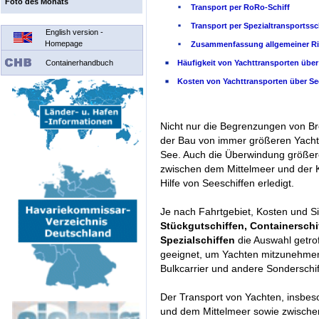
Foto des Monats
Transport per RoRo-Schiff
Transport per Spezialtransportssc
English version -
Homepage
Zusammenfassung allgemeiner Ris
Containerhandbuch
Häufigkeit von Yachttransporten über
Kosten von Yachttransporten über Se
Nicht nur die Begrenzungen von B
der Bau von immer größeren Yacht
See. Auch die Überwindung größerer
zwischen dem Mittelmeer und der K
Hilfe von Seeschiffen erledigt.
Je nach Fahrtgebiet, Kosten und Si
Stückgutschiffen, Containerschi
Spezialschiffen
die Auswahl getrof
geeignet, um Yachten mitzunehmen.
Bulkcarrier und andere Sonderschif
Der Transport von Yachten, insbe
und dem Mittelmeer sowie zwischen