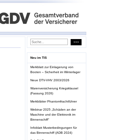
Neu im TIS
Merkblatt zur Einlagerung von
Booten – Sicherheit im Winterlager
Neue DTV-VHV 2003/2026
Warenversicherung Kriegsklausel
(Fassung 2026)
Merkblätter Phantomfrachtführer
Webinar 2025 „Schäden an der
Maschine und der Elektronik im
Binnenschiff“
Infoblatt Musterbedingungen für
das Binnenschiff (ADB 2024)