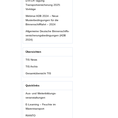
D-A-CH Tagung
Transportversicherung 2025:
Vorträge
Webinar ADB 2024 – Neue
Musterbedingungen für die
Binnenschifffahrt – 2024
Allgemeine Deutsche Binnenschiffs-
versicherungsbedingungen (ADB
2024)
Übersichten
TIS News
TIS Archiv
Gesamtübersicht TIS
Quicklinks
Aus- und Weiterbildungs-
veranstaltungen
E-Learning – Feuchte im
Warentransport
RIANTO