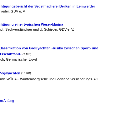
chtigungsbericht der Segelmacherei Beilken in Lemwerder
hieder, GDV e. V.
chtigung einer typischen Weser-Marina
ndt, Sachverständiger und U. Schieder, GDV e. V.
Klassifikation von Großyachten -Risiko zwischen Sport- und
sschifffahrt-
(2 MB)
ch, Germanischer Lloyd
Megayachten
(16 KB)
indt, WÜBA – Württembergische und Badische Versicherungs-AG
um Anfang