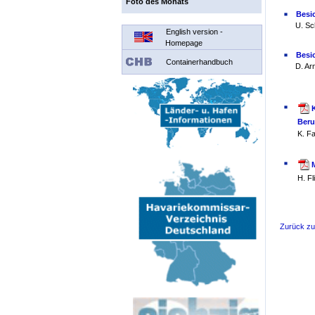
Foto des Monats
Besi
U. Sc
English version -
Homepage
Besi
Containerhandbuch
D. Ar
Beruf
K. Fa
H. Fl
Zurück z