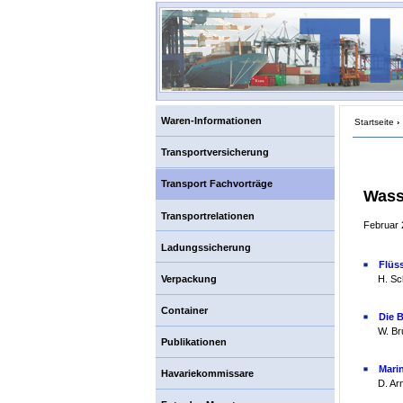
Waren-Informationen
Startseite
›
Transportversicherung
Transport Fachvorträge
Wass
Transportrelationen
Februar 
Ladungssicherung
Flüs
Verpackung
H. Sc
Container
Die B
W. Br
Publikationen
Mari
Havariekommissare
D. Ar