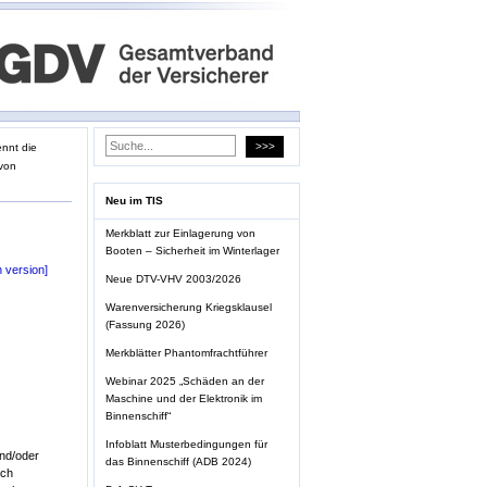
nnt die
von
Neu im TIS
Merkblatt zur Einlagerung von
Booten – Sicherheit im Winterlager
h version]
Neue DTV-VHV 2003/2026
Warenversicherung Kriegsklausel
(Fassung 2026)
Merkblätter Phantomfrachtführer
Webinar 2025 „Schäden an der
Maschine und der Elektronik im
Binnenschiff“
Infoblatt Musterbedingungen für
und/oder
das Binnenschiff (ADB 2024)
och