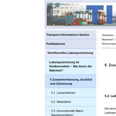
Transport-Informations-Service
Startseite
›
Wahrheit?
›
Sicherungsm
Publikationen
Schriftenreihe Ladungssicherung
Ladungssicherung im
5 Zus
Straßenverkehr – Wer kennt die
Wahrheit?
5 Zusammenfassung, Ausblick
und Zielsetzung
5.1 Lastannahmen
5.4 La
5.2 Wankfaktor
Die bere
5.3 Konventionelle Bilanz-
Ladungsv
Rechenverfahren