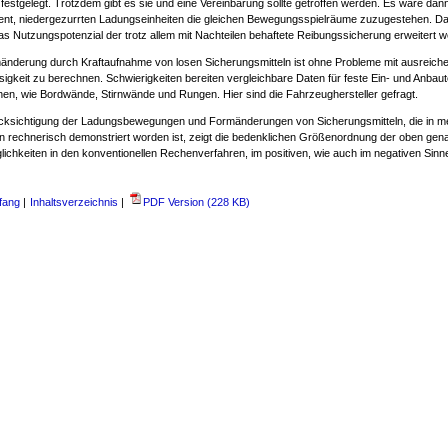
 festgelegt. Trotzdem gibt es sie und eine Vereinbarung sollte getroffen werden. Es wäre dan
nt, niedergezurrten Ladungseinheiten die gleichen Bewegungsspielräume zuzugestehen. D
as Nutzungspotenzial der trotz allem mit Nachteilen behaftete Reibungssicherung erweitert 
änderung durch Kraftaufnahme von losen Sicherungsmitteln ist ohne Probleme mit ausreich
sigkeit zu berechnen. Schwierigkeiten bereiten vergleichbare Daten für feste Ein- und Anbau
hen, wie Bordwände, Stirnwände und Rungen. Hier sind die Fahrzeughersteller gefragt.
cksichtigung der Ladungsbewegungen und Formänderungen von Sicherungsmitteln, die in m
en rechnerisch demonstriert worden ist, zeigt die bedenklichen Größenordnung der oben gen
lichkeiten in den konventionellen Rechenverfahren, im positiven, wie auch im negativen Sinn
fang
|
Inhaltsverzeichnis
|
PDF Version (228 KB)