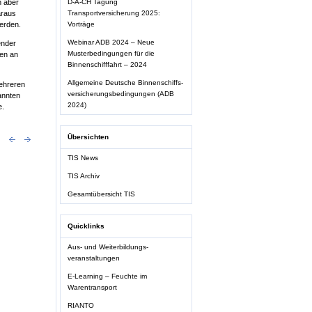
n aber
D-A-CH Tagung
araus
Transportversicherung 2025:
werden.
Vorträge
Webinar ADB 2024 – Neue
ender
Musterbedingungen für die
ten an
Binnenschifffahrt – 2024
Allgemeine Deutsche Binnenschiffs-
ehreren
versicherungsbedingungen (ADB
annten
2024)
e.
Übersichten
TIS News
TIS Archiv
Gesamtübersicht TIS
Quicklinks
Aus- und Weiterbildungs-
veranstaltungen
E-Learning – Feuchte im
Warentransport
RIANTO