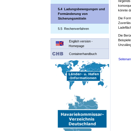
nirgends
konseque
5.4 Ladungsbewegungen und
könnte d
Formänderung von
Die Form
Sicherungsmitteln
Zuverläs
Ladefläc
5.5 Rechenverfahren
Die Berü
Beispiel
English version -
Unzuläng
Homepage
Containerhandbuch
Seitenan