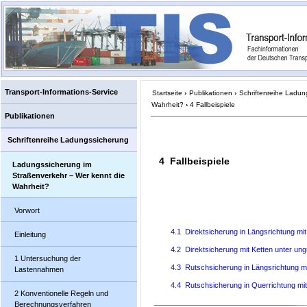
Transport-Informations-Service
Startseite
›
Publikationen
›
Schriftenreihe Ladun
Wahrheit?
›
4 Fallbeispiele
Publikationen
Schriftenreihe Ladungssicherung
4 Fallbeispiele
Ladungssicherung im
Straßenverkehr – Wer kennt die
Wahrheit?
Vorwort
4.1 Direktsicherung in Längsrichtung mi
Einleitung
4.2 Direktsicherung mit Ketten unter un
1 Untersuchung der
4.3 Rutschsicherung in Längsrichtung mi
Lastennahmen
4.4 Rutschsicherung in Querrichtung mit
2 Konventionelle Regeln und
Berechnungsverfahren