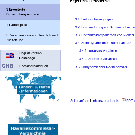
Ergebnissen erwachsen.
3 Erweiterte
Betrachtungsweisen
3.1 Ladungsbewegungen
4 Fallbeispiele
3.2 Formänderung und Kraftaufnahme vo
3.3 Horizontalkomponenten von Niederz
5 Zusammenfassung, Ausblick und
Zielsetzung
3.4 Semi-dynamischer Rechenansatz
3.4.1 Iteratives Verfahren
English version -
Homepage
3.4.2 Selektive Verfahren
Containerhandbuch
3.5 Volldynamischer Rechenansatz
Seitenanfang
|
Inhaltsverzeichnis
|
PDF V