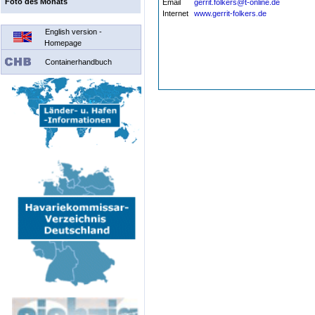
Foto des Monats
Email
gerrit.folkers@t-online.de
Internet
www.gerrit-folkers.de
English version -
Homepage
Containerhandbuch