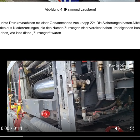
Abbildung 4 [Raymond Lausberg]
uchte Druckmaschinen mit einer Gesamtmasse von knapp 22t. Die Sicherungen hatten Alibif
nden aus Niederzurrungen, die den Namen Zurrungen nicht verdient haben. Im folgenden kur
 sehen, wie lose diese „Zurrungen“ waren.