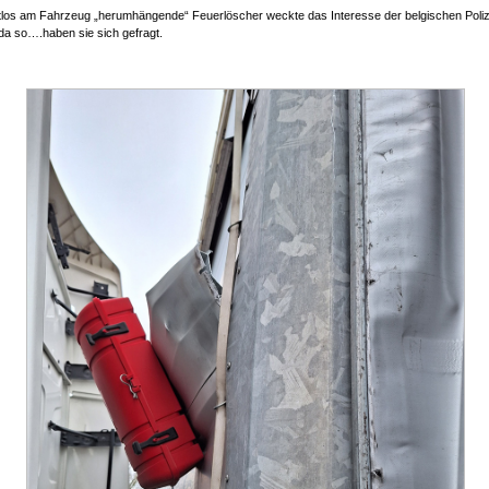
stlos am Fahrzeug „herumhängende“ Feuerlöscher weckte das Interesse der belgischen Poli
da so….haben sie sich gefragt.