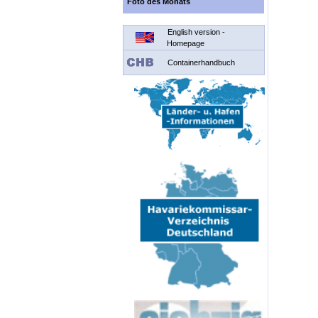
Foto des Monats
English version -
Homepage
Containerhandbuch