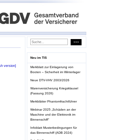
Neu im TIS
sh version]
Merkblatt zur Einlagerung von
Booten – Sicherheit im Winterlager
Neue DTV-VHV 2003/2026
Warenversicherung Kriegsklausel
(Fassung 2026)
Merkblätter Phantomfrachtführer
Webinar 2025 „Schäden an der
Maschine und der Elektronik im
Binnenschiff“
Infoblatt Musterbedingungen für
das Binnenschiff (ADB 2024)