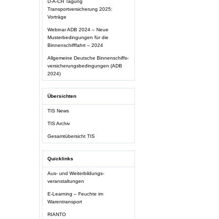
D-A-CH Tagung
Transportversicherung 2025:
Vorträge
Webinar ADB 2024 – Neue
Musterbedingungen für die
Binnenschifffahrt – 2024
Allgemeine Deutsche Binnenschiffs-
versicherungsbedingungen (ADB
2024)
Übersichten
TIS News
TIS Archiv
Gesamtübersicht TIS
Quicklinks
Aus- und Weiterbildungs-
veranstaltungen
E-Learning – Feuchte im
Warentransport
RIANTO