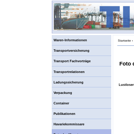
Waren-Informationen
Startseite
›
Transportversicherung
Transport Fachvorträge
Foto 
Transportrelationen
Ladungssicherung
Lustloser
Verpackung
Container
Publikationen
Havariekommissare