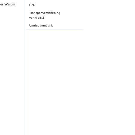
zei. Warum
SZR
Transportversicherung
von A bis Z
Urteilsdatenbank