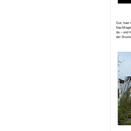
Gut, man m
Nachfrage 
da – und h
der Druck