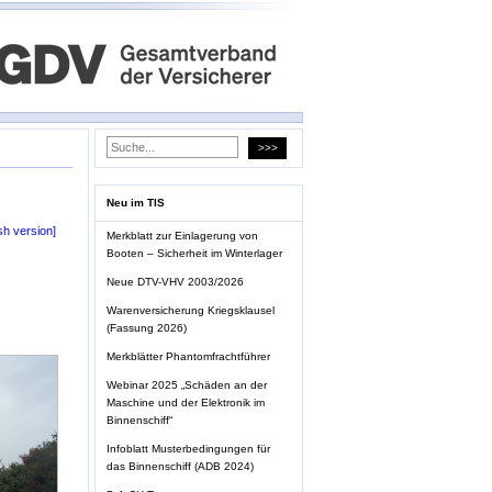
Neu im TIS
sh version]
Merkblatt zur Einlagerung von
Booten – Sicherheit im Winterlager
Neue DTV-VHV 2003/2026
Warenversicherung Kriegsklausel
(Fassung 2026)
Merkblätter Phantomfrachtführer
Webinar 2025 „Schäden an der
Maschine und der Elektronik im
Binnenschiff“
Infoblatt Musterbedingungen für
das Binnenschiff (ADB 2024)