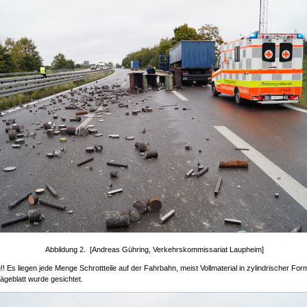
Abbildung 2. [Andreas Gühring, Verkehrskommissariat Laupheim]
g!! Es liegen jede Menge Schrottteile auf der Fahrbahn, meist Vollmaterial in zylindrischer For
ägeblatt wurde gesichtet.