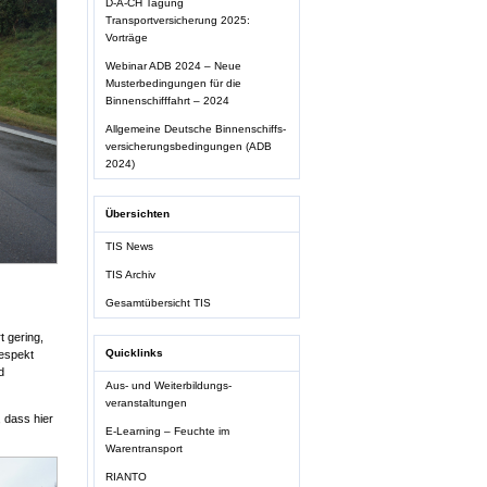
D-A-CH Tagung
Transportversicherung 2025:
Vorträge
Webinar ADB 2024 – Neue
Musterbedingungen für die
Binnenschifffahrt – 2024
Allgemeine Deutsche Binnenschiffs-
versicherungsbedingungen (ADB
2024)
Übersichten
TIS News
TIS Archiv
Gesamtübersicht TIS
t gering,
Quicklinks
Respekt
d
Aus- und Weiterbildungs-
veranstaltungen
 dass hier
E-Learning – Feuchte im
Warentransport
RIANTO