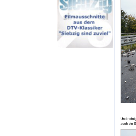
Und richti
auch ein S