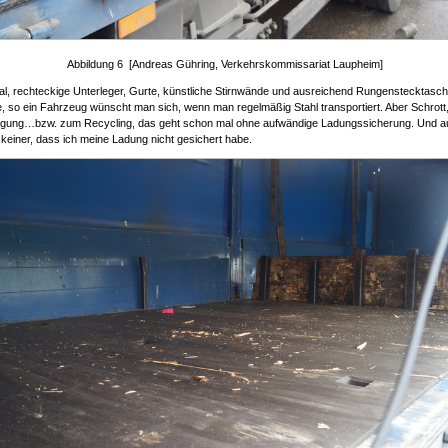
Abbildung 6 [Andreas Gühring, Verkehrskommissariat Laupheim]
l, rechteckige Unterleger, Gurte, künstliche Stirnwände und ausreichend Rungenstecktasch
, so ein Fahrzeug wünscht man sich, wenn man regelmäßig Stahl transportiert. Aber Schrott
rgung…bzw. zum Recycling, das geht schon mal ohne aufwändige Ladungssicherung. Und 
a keiner, dass ich meine Ladung nicht gesichert habe.