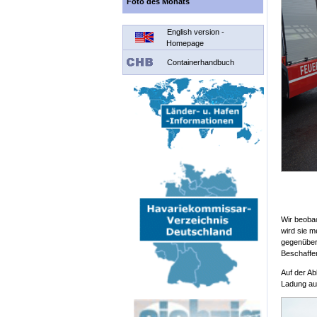
Foto des Monats
English version -
Homepage
Containerhandbuch
Wir beobac
wird sie m
gegenüber
Beschaffen
Auf der Ab
Ladung auf