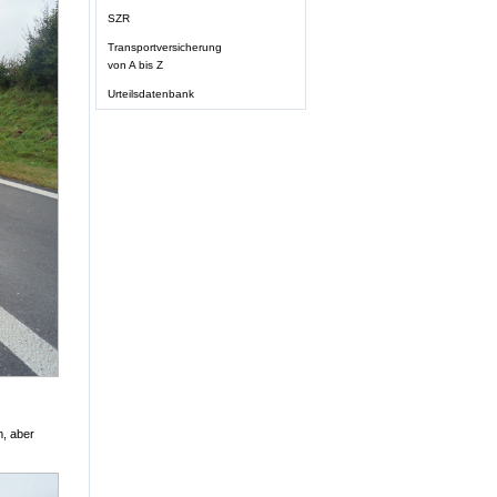
SZR
Transportversicherung
von A bis Z
Urteilsdatenbank
m, aber