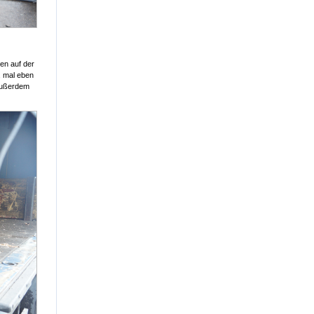
en auf der
, mal eben
außerdem