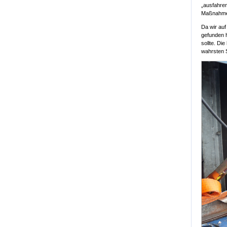
„ausfahre
Maßnahmen
Da wir auf
gefunden 
sollte. Di
wahrsten 