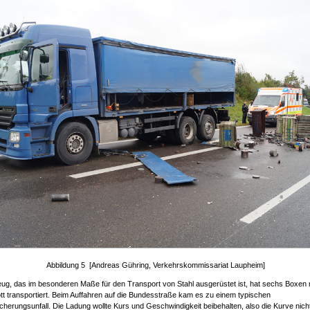
Abbildung 5 [Andreas Gühring, Verkehrskommissariat Laupheim]
ug, das im besonderen Maße für den Transport von Stahl ausgerüstet ist, hat sechs Boxen 
tt transportiert. Beim Auffahren auf die Bundesstraße kam es zu einem typischen
herungsunfall. Die Ladung wollte Kurs und Geschwindigkeit beibehalten, also die Kurve nicht