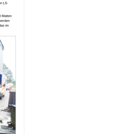
on LS-
H-Matten
 werden
das im