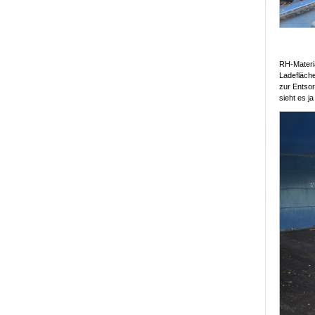
RH-Materia
Ladefläche
zur Entso
sieht es j