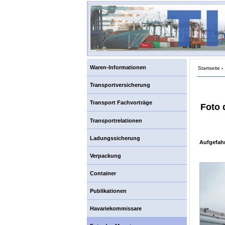
Waren-Informationen
Startseite
›
Transportversicherung
Transport Fachvorträge
Foto 
Transportrelationen
Ladungssicherung
Aufgefah
Verpackung
Container
Publikationen
Havariekommissare