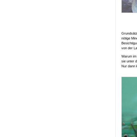
Grundsätzl
nötige Mi
Besichtig
von der La
Warum im e
sie unter
Nur dann k