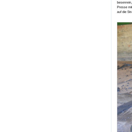
besenrein,
Presse mit
auf die St