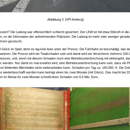
Abbildung 3 [VPI Amberg]
ssiert? Die Ladung war offensichtlich schlecht gesichert. Der LKW ist mit etwa 50km/h in die 
n, so die Information der aufnehmenden Polizisten. Die Ladung ist mehr oder weniger gerad
hren/-gerutscht.
l Glück im Spiel, denn es lag kein Auto unter der Presse. Die Fahrbahn ist beschädigt, das lä
parieren. Die Presse wird ein Totalschaden sein und damit wird ein Versicherer mehrere 100.
müssen, und, wenn mit diesem Schaden noch eine Betriebsunterbrechung mit einhergeht, da
uer werden. Nur damit es mal erwähnt wird, eine Betriebsunterbrechung kann sein, dass ein
on fehlenden Blechteilen nicht weiterarbeiten kann. Schaden pro Tag ca. 150.000.-€. Die Zeit
e wiederbeschafft werden kann beträgt einen bis zwei Monate (mit Glück). Das macht bei 22
en im Monat für zwei Monate schnell einen Schaden von 6.6 Mio. Euro.