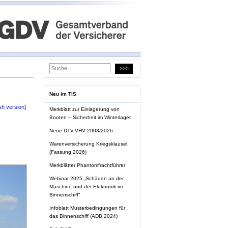
Neu im TIS
sh version]
Merkblatt zur Einlagerung von
Booten – Sicherheit im Winterlager
Neue DTV-VHV 2003/2026
Warenversicherung Kriegsklausel
(Fassung 2026)
Merkblätter Phantomfrachtführer
Webinar 2025 „Schäden an der
Maschine und der Elektronik im
Binnenschiff“
Infoblatt Musterbedingungen für
das Binnenschiff (ADB 2024)