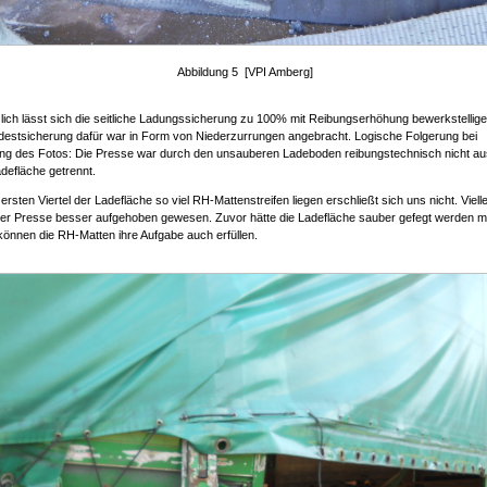
Abbildung 5 [VPI Amberg]
ich lässt sich die seitliche Ladungssicherung zu 100% mit Reibungserhöhung bewerkstellige
ndestsicherung dafür war in Form von Niederzurrungen angebracht. Logische Folgerung bei
ung des Fotos: Die Presse war durch den unsauberen Ladeboden reibungstechnisch nicht a
defläche getrennt.
rsten Viertel der Ladefläche so viel RH-Mattenstreifen liegen erschließt sich uns nicht. Viell
 der Presse besser aufgehoben gewesen. Zuvor hätte die Ladefläche sauber gefegt werden 
önnen die RH-Matten ihre Aufgabe auch erfüllen.