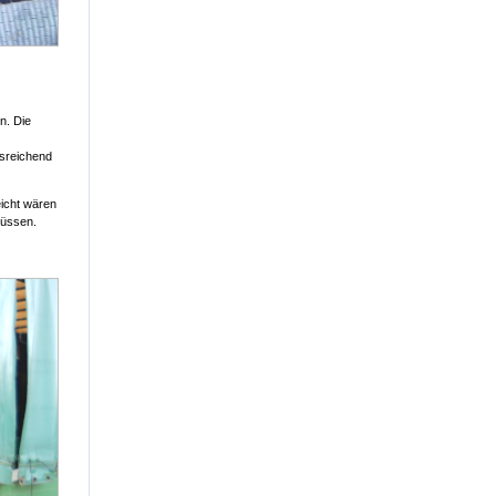
n. Die
usreichend
eicht wären
müssen.