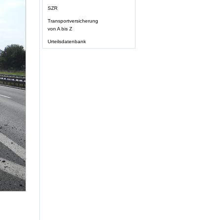
SZR
Transportversicherung
von A bis Z
Urteilsdatenbank