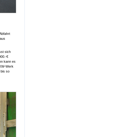
Abfahrt
eaus
sst sich
000.-€
nn kann es
 PKW-Werk
 bis so