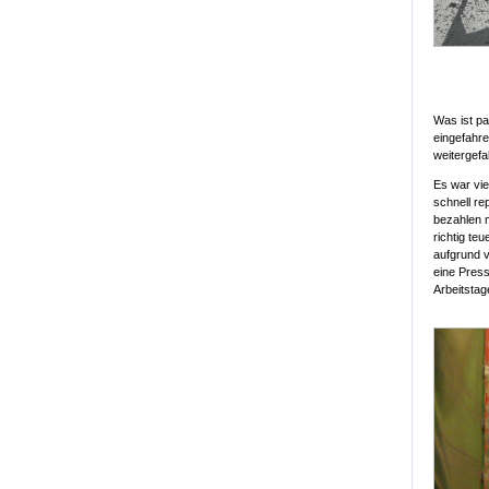
Was ist pa
eingefahre
weitergefa
Es war vie
schnell re
bezahlen 
richtig te
aufgrund v
eine Press
Arbeitstag