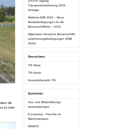
D-A-CH Tagung
Transportversicherung 2025:
Vorträge
Webinar ADB 2024 – Neue
Musterbedingungen für die
Binnenschifffahrt – 2024
Allgemeine Deutsche Binnenschiffs-
versicherungsbedingungen (ADB
2024)
Übersichten
TIS News
TIS Archiv
Gesamtübersicht TIS
Quicklinks
Aus- und Weiterbildungs-
 dass die
veranstaltungen
 so zu zwei
E-Learning – Feuchte im
Warentransport
RIANTO