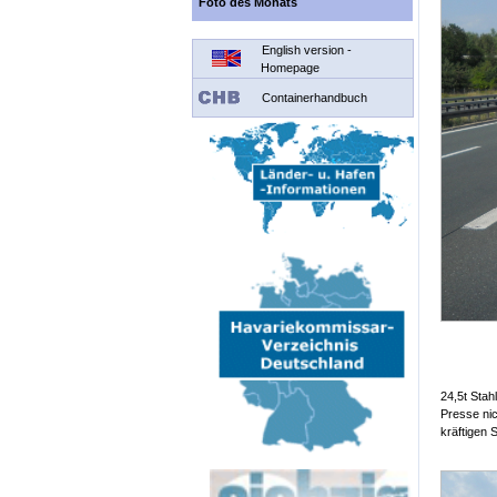
Foto des Monats
English version -
Homepage
Containerhandbuch
24,5t Stah
Presse nic
kräftigen 