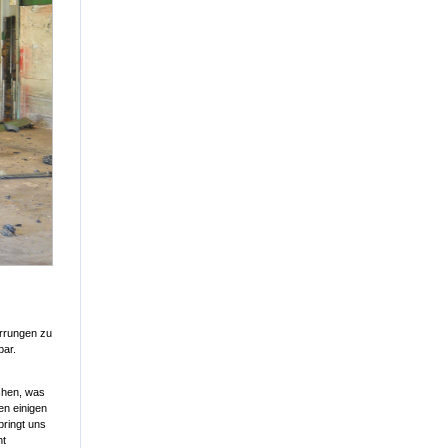
urrungen zu
bar.
achen, was
en einigen
ringt uns
ht