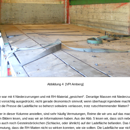
Abbildung 4 [VPI Amberg]
 war mit 4 Niederzurrungen und mit RH-Material „gesichert“. Derartige Massen mit Niederz
st vorsichtig ausgedrückt, nicht gerade ökonomisch sinnvoll, wenn überhaupt irgendwie mach
 die Presse die Ladefläche so beherzt seitwärts verlassen, trotz rutschhemmender Matten?
er in dieser Kolumne anstellen, sind sehr häufig Vermutungen, Reime die wir uns auf das m
n Bildern lesen, und was wir an Informationen haben. Aus der Abb. 5 lesen wir, dass sich neb
 auch noch Gesteinsbröckchen (Schlacke, oder ähnlich) auf der Ladefläche befanden. Das b
mutung, dass die RH-Matten nicht so wirken konnten, wie sie sollten. Die Ladefläche war nic