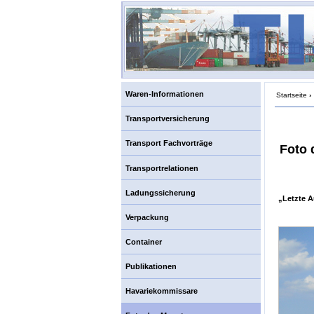
Waren-Informationen
Startseite
›
Transportversicherung
Transport Fachvorträge
Foto 
Transportrelationen
Ladungssicherung
„Letzte 
Verpackung
Container
Publikationen
Havariekommissare