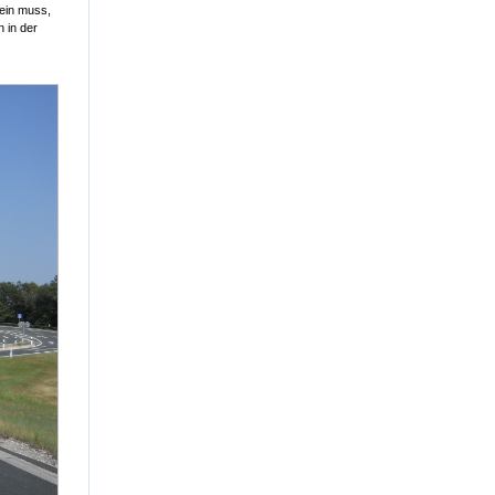
sein muss,
n in der