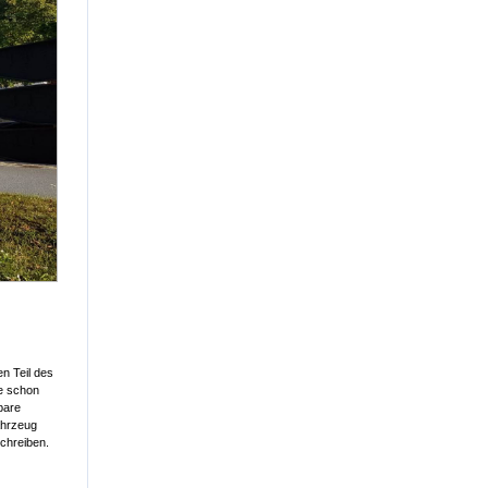
n Teil des
ie schon
bare
ahrzeug
schreiben.