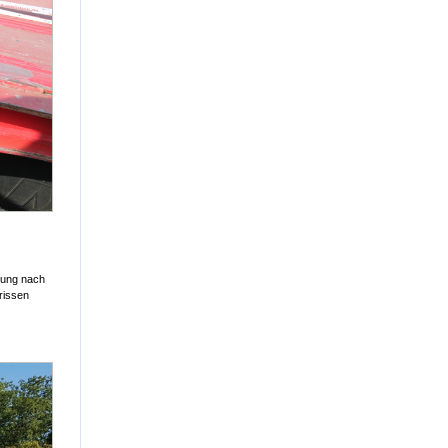
dung nach
erissen