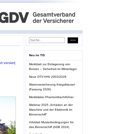
Neu im TIS
sh version]
Merkblatt zur Einlagerung von
Booten – Sicherheit im Winterlager
Neue DTV-VHV 2003/2026
Warenversicherung Kriegsklausel
(Fassung 2026)
Merkblätter Phantomfrachtführer
Webinar 2025 „Schäden an der
Maschine und der Elektronik im
Binnenschiff“
Infoblatt Musterbedingungen für
das Binnenschiff (ADB 2024)