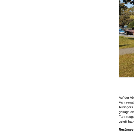
Auf der Ab
Fahrzeugte
Aufliegers
gesagt, d
Fahrzeuge 
geteilt ha
Resümee