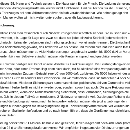
dieses Bild Natur und Technik genannt. Die Natur steht für die Physik. Die Ladungssicherun
irkenden Verzögerungskräfte mal wieder nicht funktioniert. Und die Technik für die Tatsache, 
des Fahrzeuges bei dem Vollbremsmanöver einfach verabschiedet hat. Wie schon gesagt den
n Mangel wollen wir nicht weiter untersuchen, aber die Ladungssicherung.
icherung:
hlteile kann man tatsächlich durch Niederzurrungen wirtschaftlich sichern. Sie müssen nur 
werden, d.h. Lage für Lage und zwar so, dass sie jedes einzelne Stahlteil (sofern sie nicht
chnisch miteinander verbunden sind) reibungstechnisch voneinander trennen. Die Zwischenl
 und bohlenformatig gewählt, das bewerten wir als positiv und fordern dies natürlich auch fast
Monats. Jetzt müssen nur so viele Niederzurrungen angebracht werden bis 8000 daN an Vor
 werden können. Selbstverständlich müssen die Kanten entsprechend geschützt werden.
 Kolumne häufiger liest kennt unsere Vorliebe für Direktzurrungen. Die Leistungsfähigkeit ei
ner Kette, oder eines Drahtes liegt eben nicht darin, mit Muskelkraft eine Vorspannung aufzu
arin, im geraden Zug zum Beispiel eine LC von 5000 daN zu bieten. Die 5000 haben wir des
eil diese Gurte besonders breit erscheinen und wir mutmaßen, dass sie tatsächlich 4 oder 
kraft bieten. Mit dieser Sicherungsart kann man mit der gleichen Anzahl von Gurten eine vie
bieten. Hierbei heißt es nicht entweder oder, sondern sowohl als auch. Die gute Reibung vo
n nur wirken, wenn eine Mindestsicherung sicherstellt, dass Vibrationen, Schwingungen etc. 
n. D.h. in diesem Fall wären mindestens 2 Niederzurrungen sinnvoll. Da die gute Reibung d
che und die Ladungssicherung nach hinten perfekt erledigt, müssen die jetzt anzubringenden
ungen nur noch gegen die Bewegungsrichtung in Fahrtrichtung vorne wirken. Wir würden sie 
 oberen Stahlteilen befestigen und so nach hinten führen, dass die Gurtlängen ca. gleich lan
iden Seiten.
adung perfekt mit RH-Material bestückt und gesichert, fehlen insgesamt noch 4800 daN (vor
 hat 24 t) an Sicherungskraft nach vorne. Wir empfehlen insgesamt vier Direktzurrungen an