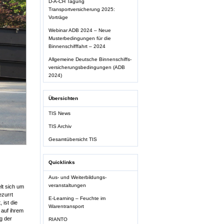
D-A-CH Tagung
Transportversicherung 2025:
Vorträge
Webinar ADB 2024 – Neue
Musterbedingungen für die
Binnenschifffahrt – 2024
Allgemeine Deutsche Binnenschiffs-
versicherungsbedingungen (ADB
2024)
Übersichten
TIS News
TIS Archiv
Gesamtübersicht TIS
Quicklinks
Aus- und Weiterbildungs-
veranstaltungen
lt sich um
ezurrt
E-Learning – Feuchte im
 ist die
Warentransport
 auf ihrem
g der
RIANTO