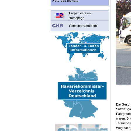
Foto des Monats
English version -
Homepage
Containerhandbuch
Die Geschi
Sattelzugm
Fahrgestel
waren. 6- 
Tatsache d
Weg nach v