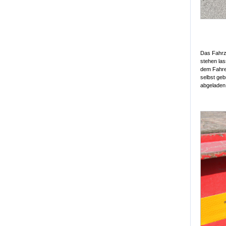
Das Fahrze
stehen las
dem Fahrer
selbst geb
abgeladen