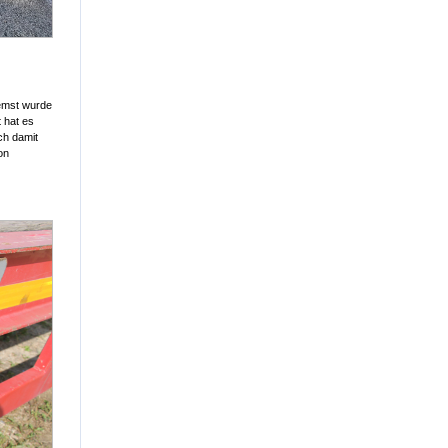
remst wurde
 hat es
ch damit
on