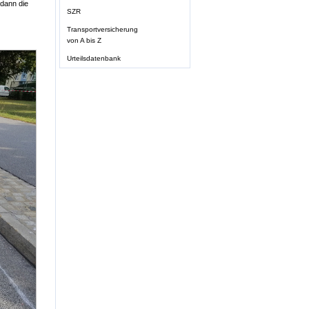
dann die
SZR
Transportversicherung
von A bis Z
Urteilsdatenbank