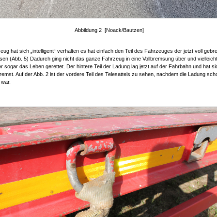
Abbildung 2 [Noack/Bautzen]
ug hat sich „intelligent“ verhalten es hat einfach den Teil des Fahrzeuges der jetzt voll geb
sen (Abb. 5) Dadurch ging nicht das ganze Fahrzeug in eine Vollbremsung über und vielleicht
 sogar das Leben gerettet. Der hintere Teil der Ladung lag jetzt auf der Fahrbahn und hat si
remst. Auf der Abb. 2 ist der vordere Teil des Telesattels zu sehen, nachdem die Ladung sch
 war.