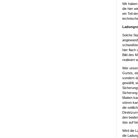
Wir haben 
die hier w
ein Teil 
technische
Ladungss
Solche Sta
angewandt 
schweißte
hier flach
Bild des 
realisiert
Wer unsere
Gurtes, ei
sondern d
gewählt, w
Sicherungs
Sicherung 
Matten kan
stören kan
die seitli
Direktzurr
den beiden
das auf be
Wird die L
die Ladung