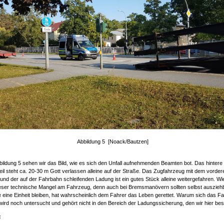
Abbildung 5 [Noack/Bautzen]
bildung 5 sehen wir das Bild, wie es sich den Unfall aufnehmenden Beamten bot. Das hintere
il steht ca. 20-30 m Gott verlassen alleine auf der Straße. Das Zugfahrzeug mit dem vordere
 und der auf der Fahrbahn schleifenden Ladung ist ein gutes Stück alleine weitergefahren. W
ieser technische Mangel am Fahrzeug, denn auch bei Bremsmanövern sollten selbst auszieh
eine Einheit bleiben, hat wahrscheinlich dem Fahrer das Leben gerettet. Warum sich das F
t wird noch untersucht und gehört nicht in den Bereich der Ladungssicherung, den wir hier be
: