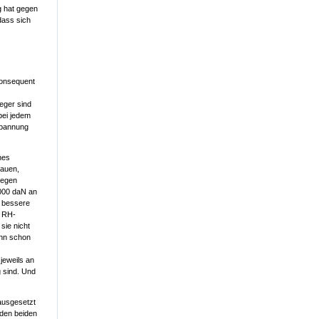
g hat gegen
dass sich
konsequent
eger sind
 bei jedem
spannung
nes
bauen,
wegen
5000 daN an
l bessere
n RH-
sie nicht
ann schon
jeweils an
g sind. Und
ausgesetzt
 den beiden