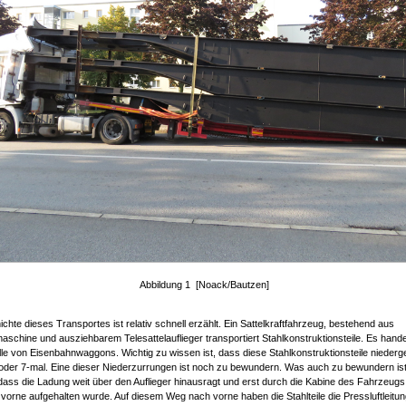
Abbildung 1 [Noack/Bautzen]
chte dieses Transportes ist relativ schnell erzählt. Ein Sattelkraftfahrzeug, bestehend aus
aschine und ausziehbarem Telesattelauflieger transportiert Stahlkonstruktionsteile. Es hande
le von Eisenbahnwaggons. Wichtig zu wissen ist, dass diese Stahlkonstruktionsteile niederg
oder 7-mal. Eine dieser Niederzurrungen ist noch zu bewundern. Was auch zu bewundern ist,
ass die Ladung weit über den Auflieger hinausragt und erst durch die Kabine des Fahrzeugs
orne aufgehalten wurde. Auf diesem Weg nach vorne haben die Stahlteile die Pressluftleitun