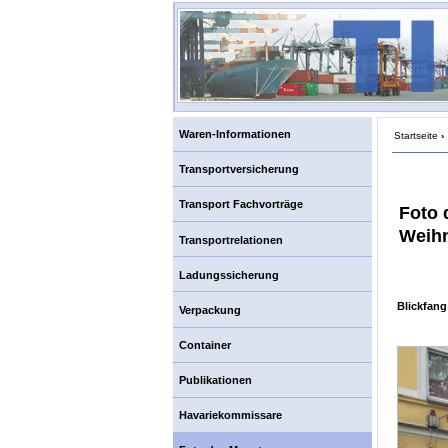
Waren-Informationen
Startseite
›
Transportversicherung
Transport Fachvorträge
Foto 
Weihn
Transportrelationen
Ladungssicherung
Blickfang
Verpackung
Container
Publikationen
Havariekommissare