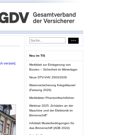
Neu im TIS
sh version]
Merkblatt zur Einlagerung von
Booten – Sicherheit im Winterlager
Neue DTV-VHV 2003/2026
Warenversicherung Kriegsklausel
(Fassung 2026)
Merkblätter Phantomfrachtführer
Webinar 2025 „Schäden an der
Maschine und der Elektronik im
Binnenschiff“
Infoblatt Musterbedingungen für
das Binnenschiff (ADB 2024)