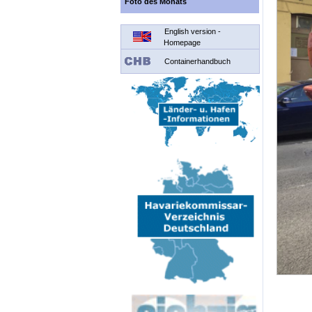
Foto des Monats
English version -
Homepage
Containerhandbuch