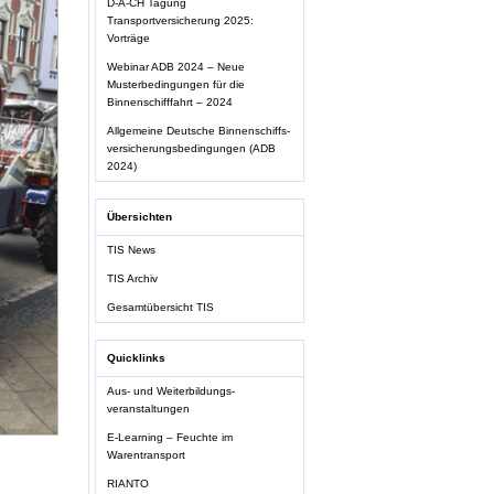
D-A-CH Tagung
Transportversicherung 2025:
Vorträge
Webinar ADB 2024 – Neue
Musterbedingungen für die
Binnenschifffahrt – 2024
Allgemeine Deutsche Binnenschiffs-
versicherungsbedingungen (ADB
2024)
Übersichten
TIS News
TIS Archiv
Gesamtübersicht TIS
Quicklinks
Aus- und Weiterbildungs-
veranstaltungen
E-Learning – Feuchte im
Warentransport
RIANTO