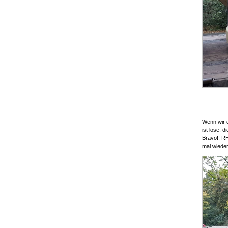
Wenn wir d
ist lose, 
Bravo!! RH
mal wieder