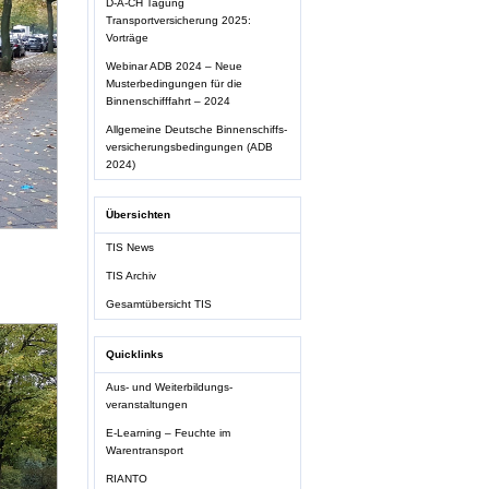
D-A-CH Tagung
Transportversicherung 2025:
Vorträge
Webinar ADB 2024 – Neue
Musterbedingungen für die
Binnenschifffahrt – 2024
Allgemeine Deutsche Binnenschiffs-
versicherungsbedingungen (ADB
2024)
Übersichten
TIS News
TIS Archiv
Gesamtübersicht TIS
Quicklinks
Aus- und Weiterbildungs-
veranstaltungen
E-Learning – Feuchte im
Warentransport
RIANTO