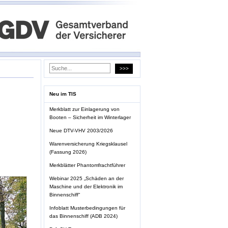
Neu im TIS
Merkblatt zur Einlagerung von
Booten – Sicherheit im Winterlager
Neue DTV-VHV 2003/2026
Warenversicherung Kriegsklausel
(Fassung 2026)
Merkblätter Phantomfrachtführer
Webinar 2025 „Schäden an der
Maschine und der Elektronik im
Binnenschiff“
Infoblatt Musterbedingungen für
das Binnenschiff (ADB 2024)