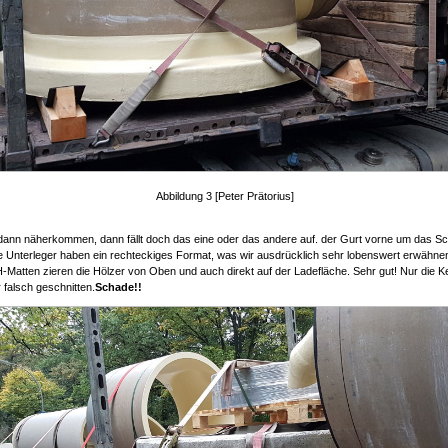
Abbildung 3 [Peter Prätorius]
ann näherkommen, dann fällt doch das eine oder das andere auf. der Gurt vorne um das Sch
die Unterleger haben ein rechteckiges Format, was wir ausdrücklich sehr lobenswert erwähnen
-Matten zieren die Hölzer von Oben und auch direkt auf der Ladefläche. Sehr gut! Nur die Ke
 falsch geschnitten.
Schade!!