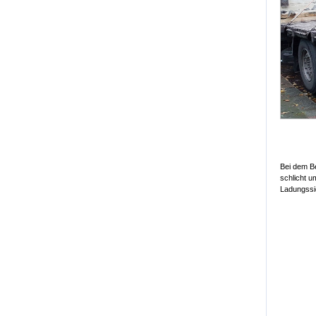
Bei dem Be
schlicht u
Ladungssic