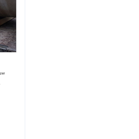
lzer
…