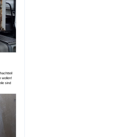
achtteil
 wollen!
ile sind