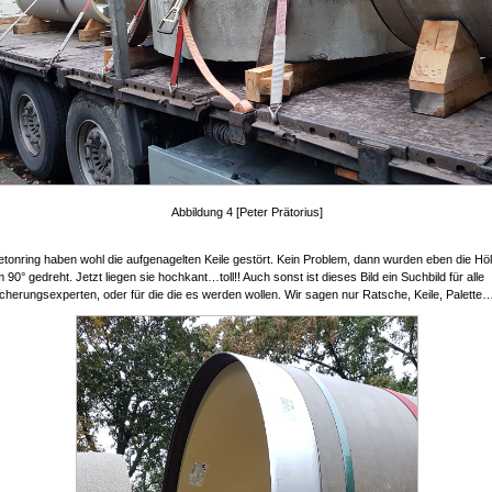
Abbildung 4 [Peter Prätorius]
tonring haben wohl die aufgenagelten Keile gestört. Kein Problem, dann wurden eben die Hö
m 90° gedreht. Jetzt liegen sie hochkant…toll!! Auch sonst ist dieses Bild ein Suchbild für alle
herungsexperten, oder für die die es werden wollen. Wir sagen nur Ratsche, Keile, Palette