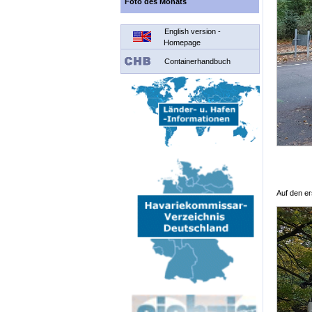
Foto des Monats
English version -
Homepage
Containerhandbuch
Auf den e