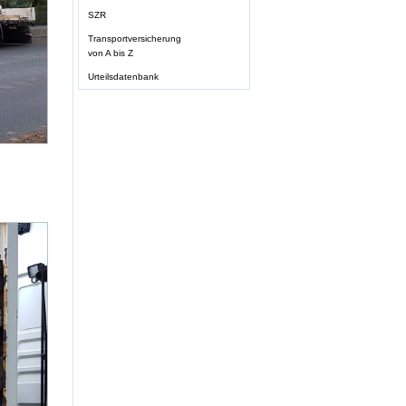
SZR
Transportversicherung
von A bis Z
Urteilsdatenbank