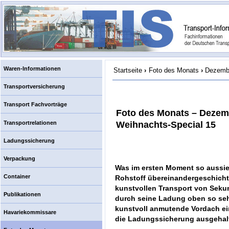
Waren-Informationen
Startseite
›
Foto des Monats
›
Dezembe
Transportversicherung
Transport Fachvorträge
Foto des Monats – Dezem
Transportrelationen
Weihnachts-Special 15
Ladungssicherung
Verpackung
Was im ersten Moment so aussieh
Container
Rohstoff übereinandergeschichte
kunstvollen Transport von Sekun
Publikationen
durch seine Ladung oben so sehr 
kunstvoll anmutende Vordach ei
Havariekommissare
die Ladungssicherung ausgehal