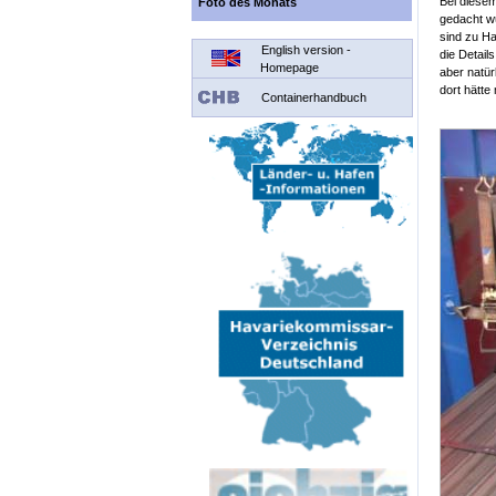
Bei diesem
Foto des Monats
gedacht w
sind zu Ha
English version -
die Details
Homepage
aber natür
dort hätt
Containerhandbuch