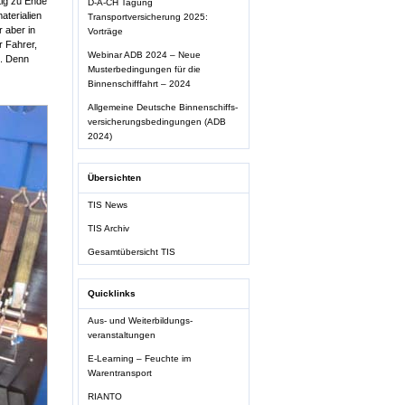
tig zu Ende
D-A-CH Tagung
terialien
Transportversicherung 2025:
 aber in
Vorträge
r Fahrer,
Webinar ADB 2024 – Neue
n. Denn
Musterbedingungen für die
Binnenschifffahrt – 2024
Allgemeine Deutsche Binnenschiffs-
versicherungsbedingungen (ADB
2024)
Übersichten
TIS News
TIS Archiv
Gesamtübersicht TIS
Quicklinks
Aus- und Weiterbildungs-
veranstaltungen
E-Learning – Feuchte im
Warentransport
RIANTO