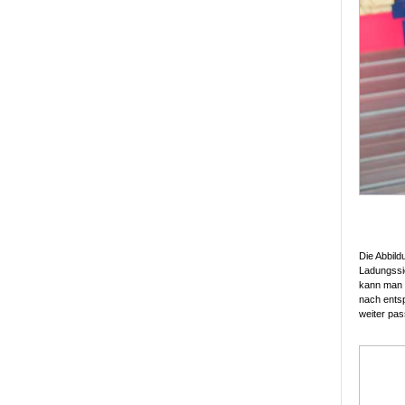
Die Abbild
Ladungssic
kann man v
nach entsp
weiter pass