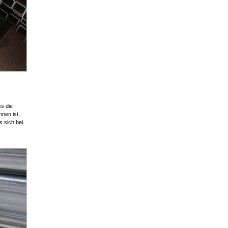
ss die
nnen ist,
s sich bei