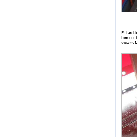
Es handelt
homogen i
gesamte M