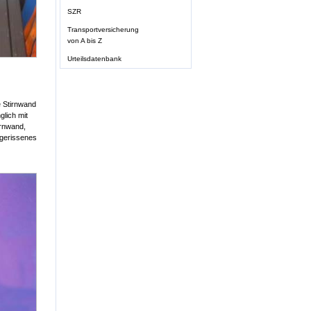
SZR
Transportversicherung
von A bis Z
Urteilsdatenbank
e Stirnwand
lich mit
irnwand,
 gerissenes