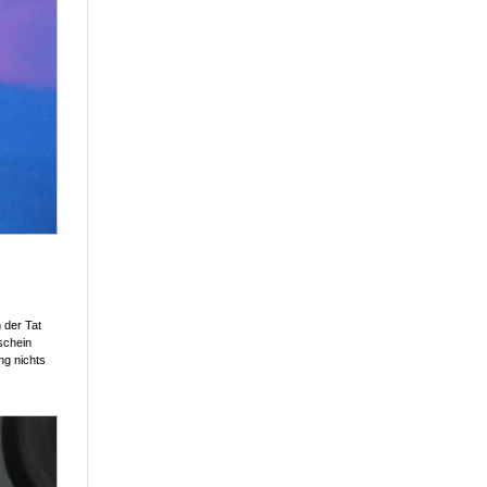
 der Tat
schein
ng nichts