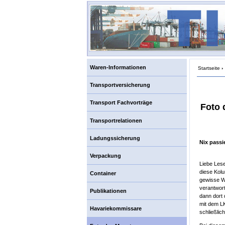
Waren-Informationen
Startseite
›
Transportversicherung
Transport Fachvorträge
Foto 
Transportrelationen
Ladungssicherung
Nix pass
Verpackung
Liebe Lese
diese Kolu
Container
gewisse Wi
verantwort
Publikationen
dann dort 
mit dem L
Havariekommissare
schließlic