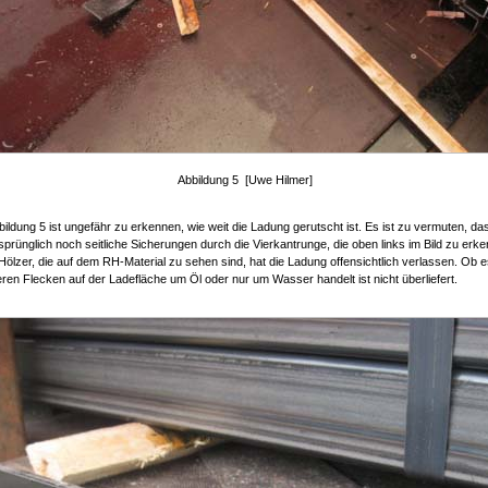
Abbildung 5 [Uwe Hilmer]
bildung 5 ist ungefähr zu erkennen, wie weit die Ladung gerutscht ist. Es ist zu vermuten, da
prünglich noch seitliche Sicherungen durch die Vierkantrunge, die oben links im Bild zu erke
 Hölzer, die auf dem RH-Material zu sehen sind, hat die Ladung offensichtlich verlassen. Ob e
ren Flecken auf der Ladefläche um Öl oder nur um Wasser handelt ist nicht überliefert.