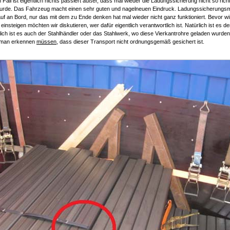
 Fall ist eigentlich nichts passiert außer, dass mal wieder die Ladungssicherung nicht so rich
urde. Das Fahrzeug macht einen sehr guten und nagelneuen Eindruck. Ladungssicherungsma
uf an Bord, nur das mit dem zu Ende denken hat mal wieder nicht ganz funktioniert. Bevor wir
 einsteigen möchten wir diskutieren, wer dafür eigentlich verantwortlich ist. Natürlich ist es de
lich ist es auch der Stahlhändler oder das Stahlwerk, wo diese Vierkantrohre geladen wurde
e man erkennen
müssen
, dass dieser Transport nicht ordnungsgemäß gesichert ist.