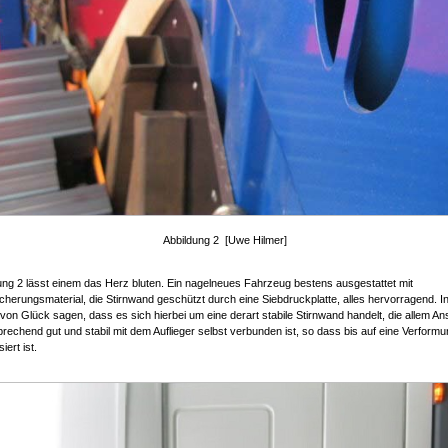
Abbildung 2 [Uwe Hilmer]
ung 2 lässt einem das Herz bluten. Ein nagelneues Fahrzeug bestens ausgestattet mit
herungsmaterial, die Stirnwand geschützt durch eine Siebdruckplatte, alles hervorragend. In
on Glück sagen, dass es sich hierbei um eine derart stabile Stirnwand handelt, die allem An
rechend gut und stabil mit dem Auflieger selbst verbunden ist, so dass bis auf eine Verformu
iert ist.