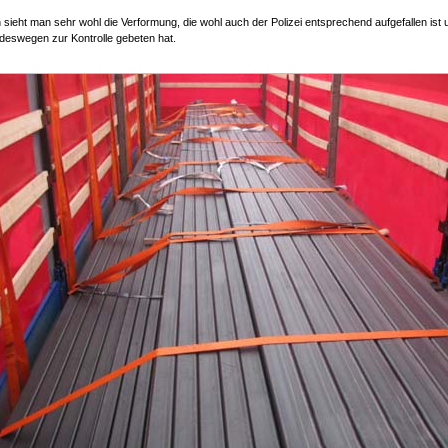
sieht man sehr wohl die Verformung, die wohl auch der Polizei entsprechend aufgefallen ist 
deswegen zur Kontrolle gebeten hat.