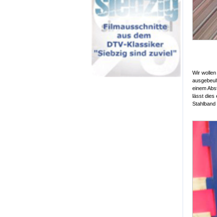
Wir wollen
ausgebeult
einem Abst
lässt die
Stahlband