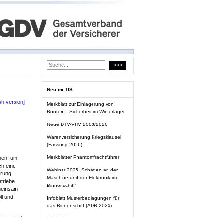
Neu im TIS
sh version]
Merkblatt zur Einlagerung von
Booten – Sicherheit im Winterlager
Neue DTV-VHV 2003/2026
Warenversicherung Kriegsklausel
(Fassung 2026)
Merkblätter Phantomfrachtführer
mmen, um
ch eine
Webinar 2025 „Schäden an der
erung
Maschine und der Elektronik im
triebe,
Binnenschiff“
emeinsam
ll und
Infoblatt Musterbedingungen für
das Binnenschiff (ADB 2024)