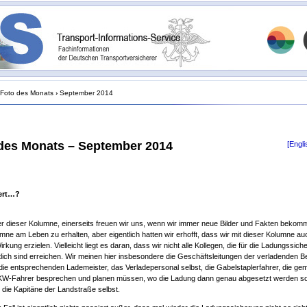
Foto des Monats
›
September 2014
des Monats – September 2014
[Engli
iert…?
r dieser Kolumne, einerseits freuen wir uns, wenn wir immer neue Bilder und Fakten beko
mne am Leben zu erhalten, aber eigentlich hatten wir erhofft, dass wir mit dieser Kolumne au
rkung erzielen. Vielleicht liegt es daran, dass wir nicht alle Kollegen, die für die Ladungssich
lich sind erreichen. Wir meinen hier insbesondere die Geschäftsleitungen der verladenden Be
die entsprechenden Lademeister, das Verladepersonal selbst, die Gabelstaplerfahrer, die g
KW-Fahrer besprechen und planen müssen, wo die Ladung dann genau abgesetzt werden so
h die Kapitäne der Landstraße selbst.