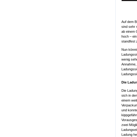
Auf dem Bi
sind sehr 
ab einem G
hoch – ein
standfest 
Nun könnt
Ladungssi
wenig sehr
Annahme, 
Ladungssi
Ladungss
Die Ladu
Die Ladun
sich in de
einem weit
Verpackung
und konnte
kippgefähr
Vorausgese
zwei Mögl
Ladungsein
Ladung he