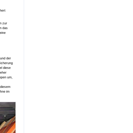
hert
n zur
en das
eine
 und der
sicherung
el diese
 eher
ippen um,
n diesem
ohne im