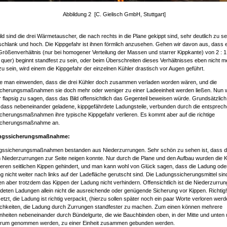
Abbildung 2 [C. Gielisch GmbH, Stuttgart]
ld sind die drei Wärmetauscher, die nach rechts in die Plane gekippt sind, sehr deutlich zu s
schlank und hoch. Die Kippgefahr ist ihnen förmlich anzusehen. Gehen wir davon aus, dass 
rößenverhältnis (nur bei homogener Verteilung der Massen und starrer Kippkante) von 2 : 1
 quer) beginnt standfest zu sein, oder beim Überschreiten dieses Verhältnisses eben nicht m
zu sein, wird einem die Kippgefahr der einzelnen Kühler drastisch vor Augen geführt.
e man einwenden, dass die drei Kühler doch zusammen verladen worden wären, und die
cherungsmaßnahmen sie doch mehr oder weniger zu einer Ladeeinheit werden ließen. Nun w
 flapsig zu sagen, dass das Bild offensichtlich das Gegenteil beweisen würde. Grundsätzlich
dass nebeneinander geladene, kippgefährdete Ladungsteile, verbunden durch die entsprec
cherungsmaßnahmen ihre typische Kippgefahr verlieren. Es kommt aber auf die richtige
icherungsmaßnahme an.
ngssicherungsmaßnahme:
gssicherungsmaßnahmen bestanden aus Niederzurrungen. Sehr schön zu sehen ist, dass d
n Niederzurrungen zur Seite neigen konnte. Nur durch die Plane und den Aufbau wurden die 
eren seitlichen Kippen gehindert, und man kann wohl von Glück sagen, dass die Ladung ode
 nicht weiter nach links auf der Ladefläche gerutscht sind. Die Ladungssicherungsmittel sind
n aber trotzdem das Kippen der Ladung nicht verhindern. Offensichtlich ist die Niederzurrung
deten Ladungen allein nicht die ausreichende oder genügende Sicherung vor Kippen. Richtig!
tzt, die Ladung ist richtig verpackt, (hierzu sollen später noch ein paar Worte verloren werd
ichkeiten, die Ladung durch Zurrungen standfester zu machen. Zum einen können mehrere
heiten nebeneinander durch Bündelgurte, die wie Bauchbinden oben, in der Mitte und unten 
rum genommen werden, zu einer Einheit zusammen gebunden werden.