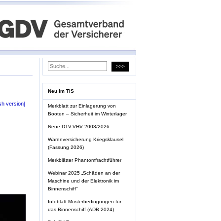
Neu im TIS
sh version]
Merkblatt zur Einlagerung von
Booten – Sicherheit im Winterlager
Neue DTV-VHV 2003/2026
Warenversicherung Kriegsklausel
(Fassung 2026)
Merkblätter Phantomfrachtführer
Webinar 2025 „Schäden an der
Maschine und der Elektronik im
Binnenschiff“
Infoblatt Musterbedingungen für
das Binnenschiff (ADB 2024)