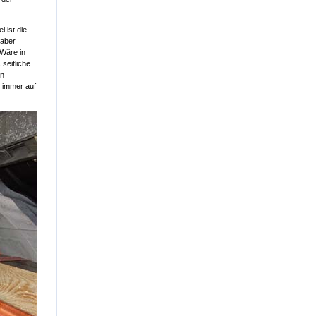
 ist die
 aber
 Wäre in
seitliche
en
t immer auf