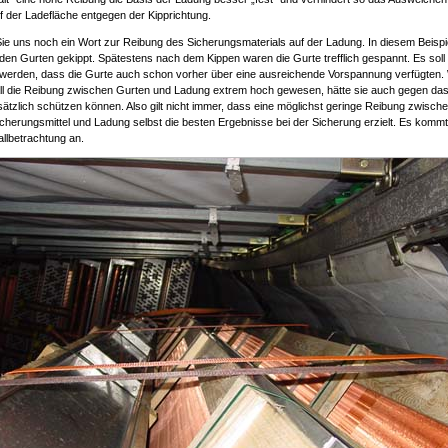
 der Ladefläche entgegen der Kipprichtung.
ie uns noch ein Wort zur Reibung des Sicherungsmaterials auf der Ladung. In diesem Beispiel
den Gurten gekippt. Spätestens nach dem Kippen waren die Gurte trefflich gespannt. Es soll
t werden, dass die Gurte auch schon vorher über eine ausreichende Vorspannung verfügten.
ll die Reibung zwischen Gurten und Ladung extrem hoch gewesen, hätte sie auch gegen das 
ätzlich schützen können. Also gilt nicht immer, dass eine möglichst geringe Reibung zwisch
herungsmittel und Ladung selbst die besten Ergebnisse bei der Sicherung erzielt. Es komm
fallbetrachtung an.