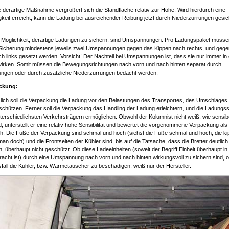
 derartige Maßnahme vergrößert sich die Standfläche relativ zur Höhe. Wird hierdurch eine
gkeit erreicht, kann die Ladung bei ausreichender Reibung jetzt durch Niederzurrungen gesic
e Möglichkeit, derartige Ladungen zu sichern, sind Umspannungen. Pro Ladungspaket müsse
n Sicherung mindestens jeweils zwei Umspannungen gegen das Kippen nach rechts, und geg
h links gesetzt werden. Vorsicht! Der Nachteil bei Umspannungen ist, dass sie nur immer in 
wirken. Somit müssen die Bewegungsrichtungen nach vorn und nach hinten separat durch
gen oder durch zusätzliche Niederzurrungen bedacht werden.
ackung:
lich soll die Verpackung die Ladung vor den Belastungen des Transportes, des Umschlages
chützen. Ferner soll die Verpackung das Handling der Ladung erleichtern, und die Ladungs
terschiedlichsten Verkehrsträgern ermöglichen. Obwohl der Kolumnist nicht weiß, wie sensib
d, unterstellt er eine relativ hohe Sensibilität und bewertet die vorgenommene Verpackung als
ch. Die Füße der Verpackung sind schmal und hoch (siehst die Füße schmal und hoch, die k
an doch) und die Frontseiten der Kühler sind, bis auf die Tatsache, dass die Bretter deutlich
, überhaupt nicht geschützt. Ob diese Ladeeinheiten (soweit der Begriff Einheit überhaupt i
racht ist) durch eine Umspannung nach vorn und nach hinten wirkungsvoll zu sichern sind, 
fall die Kühler, bzw. Wärmetauscher zu beschädigen, weiß nur der Hersteller.