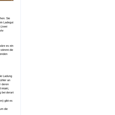
ehen. Sie
ein Ladegut
 (zwei
ehr
äre es ein
 stimmt die
henden
ie Ladung
Kühler an
r deren
 intakt,
 bei derart
en) gibt es
um die