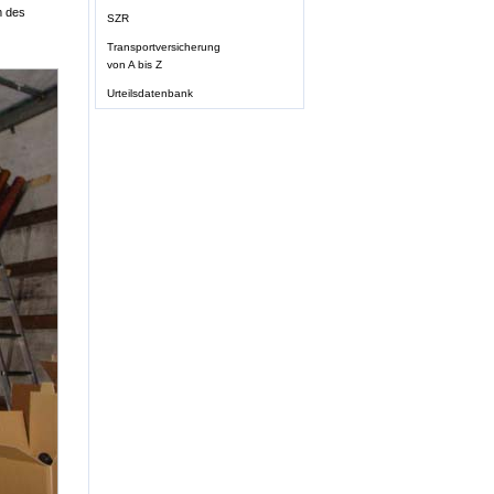
m des
SZR
Transportversicherung
von A bis Z
Urteilsdatenbank