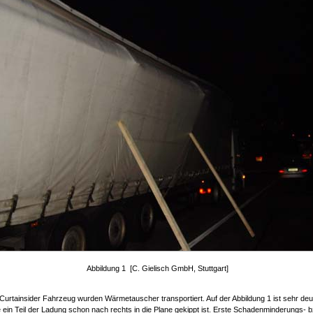
Abbildung 1 [C. Gielisch GmbH, Stuttgart]
Curtainsider Fahrzeug wurden Wärmetauscher transportiert. Auf der Abbildung 1 ist sehr deut
 ein Teil der Ladung schon nach rechts in die Plane gekippt ist. Erste Schadenminderungs- 