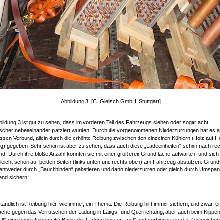
Abbildung 3 [C. Gielisch GmbH, Stuttgart]
bildung 3 ist gut zu sehen, dass im vorderen Teil des Fahrzeugs sieben oder sogar acht
cher nebeneinander platziert wurden. Durch die vorgenommenen Niederzurrungen hat es a
ssen Verbund, allein durch die erhöhte Reibung zwischen den einzelnen Kühlern (Holz auf H
g) gegeben. Sehr schön ist aber zu sehen, dass auch diese „Ladeeinheiten“ schon nach rec
ind. Durch ihre bloße Anzahl konnten sie mit einer größeren Grundfläche aufwarten, und sich
lleicht schon auf beiden Seiten (links unten und rechts oben) am Fahrzeug abstützen. Grundsä
, entweder durch „Bauchbinden“ paketieren und dann niederzurren oder gleich durch Umspa
end sichern.
tändlich ist Reibung hier, wie immer, ein Thema. Die Reibung hilft immer sichern, und zwar, e
läche gegen das Verrutschen der Ladung in Längs- und Querrichtung, aber auch beim Kippen
lt“ eine hohe Reibung die Basis der Ladung besser „fest“ und verhindert so das Ausweichen