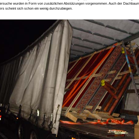
ersuche wurden in Form von zusätzlichen Abstützungen vorgenommen. Auch der Dachbau
ers scheint sich schon ein wenig durchzubiegen.