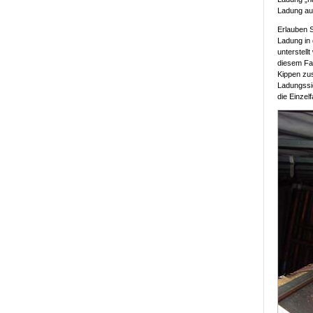
Ladung auf
Erlauben S
Ladung in 
unterstell
diesem Fa
Kippen zus
Ladungssic
die Einzel