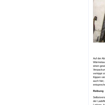
Auf der Ab
Wärmetaus
einen gewi
Verpackun
verkippt s
Kippen vie
auch hier
entsprech
Reibung
Selbstvers
der Ladef
Ladung „hä