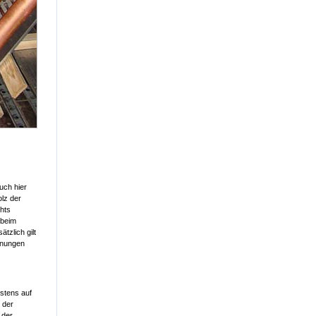
uch hier
olz der
hts
 beim
tzlich gilt
nnungen
rstens auf
 der
 der