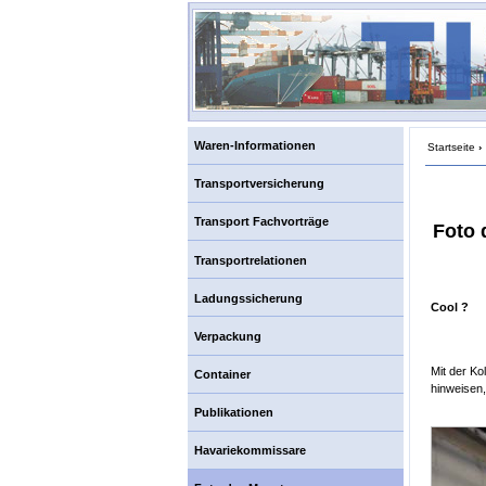
Waren-Informationen
Startseite
›
Transportversicherung
Transport Fachvorträge
Foto 
Transportrelationen
Ladungssicherung
Cool ?
Verpackung
Mit der Ko
Container
hinweisen,
Publikationen
Havariekommissare