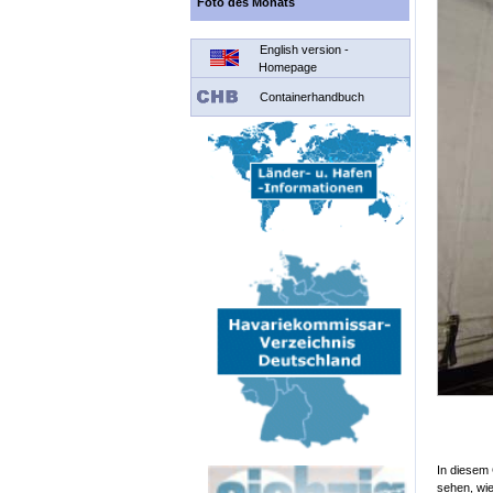
Foto des Monats
English version -
Homepage
Containerhandbuch
In diesem 
sehen, wie