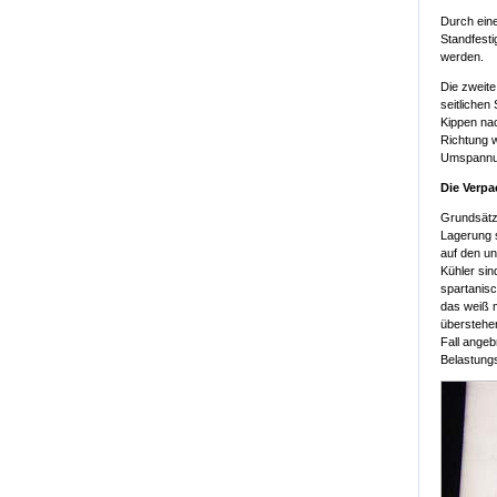
Durch eine
Standfesti
werden.
Die zweit
seitliche
Kippen nac
Richtung 
Umspannun
Die Verp
Grundsätz
Lagerung s
auf den un
Kühler sin
spartanis
das weiß m
überstehen
Fall angeb
Belastungs