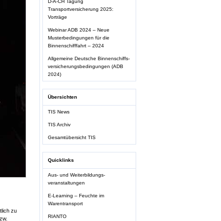
D-A-CH Tagung
Transportversicherung 2025:
Vorträge
Webinar ADB 2024 – Neue
Musterbedingungen für die
Binnenschifffahrt – 2024
Allgemeine Deutsche Binnenschiffs-
versicherungsbedingungen (ADB
2024)
Übersichten
TIS News
TIS Archiv
Gesamtübersicht TIS
Quicklinks
Aus- und Weiterbildungs-
veranstaltungen
E-Learning – Feuchte im
Warentransport
lich zu
RIANTO
bzw.