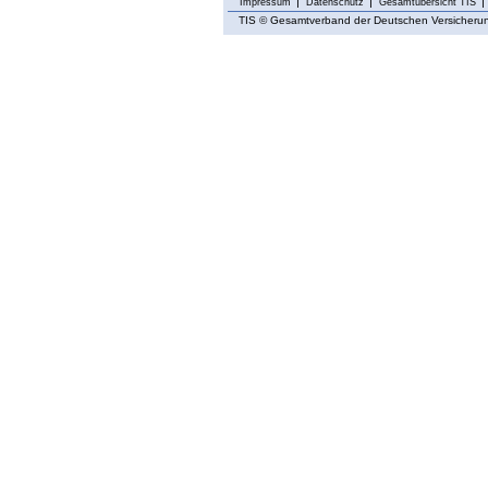
Impressum
Datenschutz
Gesamtübersicht TIS
TIS
© Gesamtverband der Deutschen Versicherung