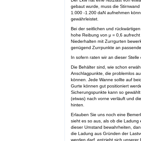
Der Lkw hat eine Nutzlast von etw
gebaut wurde, muss die Stirnwand 
1.000 -1.200 daN aufnehmen können
gewährleistet.
Bei der seitlichen und rückwärtige
hohe Reibung von μ = 0,6 aufrecht 
Niederhalten mit Zurrgurten bewerk
genügend Zurrpunkte an passender
In sofern raten wir an dieser Stelle
Die Behälter sind, wie schon erwä
Anschlagpunkte, die problemlos a
können. Jede Wanne sollte auf beide
Gurte können gut positioniert wer
Sicherungspunkte kann so gewählt
(etwas) nach vorne verläuft und d
hinten.
Erlauben Sie uns noch eine Bemerku
sieht es so aus, als ob die Ladung ei
dieser Umstand bewahrheiten, dann 
die Ladung aus Gründen der Lastv
werden darf, entzieht sich unserer 