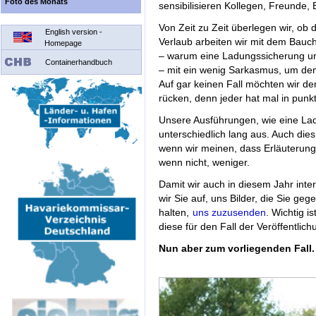
Foto des Monats
sensibilisieren Kollegen, Freunde,
Von Zeit zu Zeit überlegen wir, ob 
English version -
Verlaub arbeiten wir mit dem Bauc
Homepage
– warum eine Ladungssicherung uns
Containerhandbuch
– mit ein wenig Sarkasmus, um de
Auf gar keinen Fall möchten wir 
rücken, denn jeder hat mal in pun
Unsere Ausführungen, wie eine Ladu
unterschiedlich lang aus. Auch die
wenn wir meinen, dass Erläuterungs
wenn nicht, weniger.
Damit wir auch in diesem Jahr inter
wir Sie auf, uns Bilder, die Sie geg
halten,
uns zuzusenden
. Wichtig i
diese für den Fall der Veröffentli
Nun aber zum vorliegenden Fall.