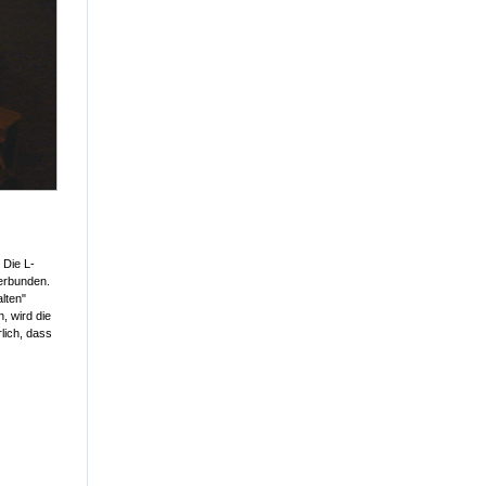
 Die L-
verbunden.
lten"
, wird die
lich, dass