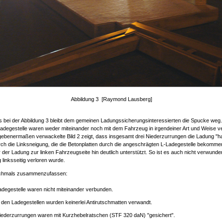
Abbildung 3 [Raymond Lausberg]
 bei der Abbildung 3 bleibt dem gemeinen Ladungssicherungsinteressierten die Spucke weg.
adegestelle waren weder miteinander noch mit dem Fahrzeug in irgendeiner Art und Weise 
ebenermaßen verwackelte Bild 2 zeigt, dass insgesamt drei Niederzurrungen die Ladung "ha
rch die Linksneigung, die die Betonplatten durch die angeschrägten L-Ladegestelle bekommen
 der Ladung zur linken Fahrzeugseite hin deutlich unterstützt. So ist es auch nicht verwunder
 linksseitig verloren wurde.
chmals zusammenzufassen:
adegestelle waren nicht miteinander verbunden.
 den Ladegestellen wurden keinerlei Antirutschmatten verwandt.
iederzurrungen waren mit Kurzhebelratschen (STF 320 daN) "gesichert".