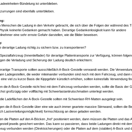
Ladeeinheiten-Bündelung ist unterblieben.
tzurrungen sind ebenfalls unterblieben.
ng:
n Menschen die Ladung in den Verkehr gebracht, die sich über die Folgen der während des 
Physik keinerlei Gedanken gemacht haben. Derartige Gedankenlosigkeit kann für andere
ilnehmer eine sehr ernste Gefahr darstellen, wie die Bilder beweisen.
g:
ne derartige Ladung richtig zu sichern bzw. zu transportieren?
 Spezialfahrzeug (Innentieflader) für derartige Plattentransporte zur Verfügung, können folge
en die Verladung und Sicherung der Ladung deutlich erleichtern:
erartige Transporte sollten ausschließlich A-Bock-Gestelle verwandt werden. Die Verwendun
gen Ladegestellen, die weder miteinander verbunden sind noch mit dem Fahrzeug, und dann
 eine viel zu kurze Basis die Kippgefahr künstlich erhöhen, sollten keinesfalls Verwendung fi
n die A-Bock-Gestelle nicht fest mit dem Fahrzeug verbunden werden, sollte die Basis der G
chst großzügig oder vollflächig mit Schwerlastantirutschmatten unterlegt werden.
die Ladeflächen der A-Bock-Gestelle sollten mit Schwerlast-RH-Matten ausgelegt sein.
gen die A-Bock-Gestelle über eine wie auch immer geartete massive Stirnwand, sollten die Be
ach Lastverteilungsmöglichkeit) formschlüssig an diese geladen werden.
n die Platten auf den A-Böcken „frei“ positioniert werden, dann müssen die Platten und das 
estell jeweils gesichert werden. Das kann so passieren, dass beide Ladungen direkt mit de
eug verbunden werden (Direktsicherungen) oder die Platten auf dem (stabilen) A-Bock und 