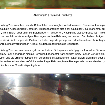
Abbildung 2 [Raymond Lausberg]
bildung 2 ist zu sehen, wie die Betonplatten ursprünglich verladen waren. Nun verlädt man pla
äufig in A-bockartigen Gestellen. Zu beobachten ist dies sehr häufig bei Glas, manchmal au
en, nicht zuletzt aber auch bei Betonplatten-Transporten. Häufig sind diese A-Böcke fest mite
 und auch in schienenartigen Führungen mit dem Fahrzeug verbunden. Durch die schrägen 
is der A-Böcke liegen die Platten zur Fahrzeugmitte geneigt und erleichtern durch ihr Anlieg
hrzeug fest verbundenen A-Bock deutlich die formflüssige Sicherung.
bildung 2 ist nun zu erkennen, dass auch diese Betonplatten schräg gestellt wurden. Sie we
inem A-Bock sondern in einem L-förmigen Ladegestell transportiert. Bei A-Böcken verteilt sich
eiten und die erhöhte "Kippgefahr" durch die schräggestellten Platten gleicht sich mehr oder 
 ist zu bemerken, dass A-Böcke in der Regel Fahrzeugbreite Basisgestelle haben, die dem 
eine bessere Standfestigkeit geben.