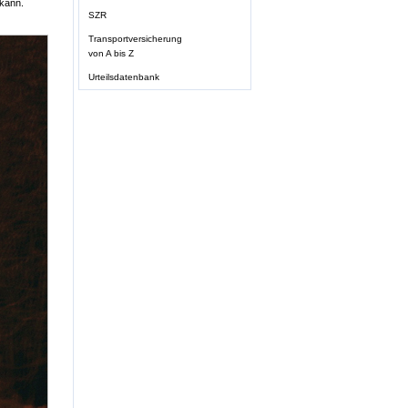
 kann.
SZR
Transportversicherung
von A bis Z
Urteilsdatenbank