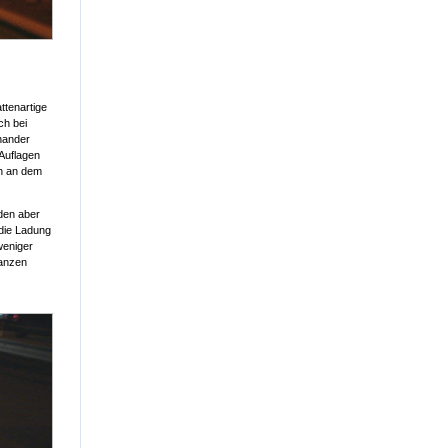
ttenartige
ch bei
inander
Auflagen
en an dem
rden aber
 die Ladung
weniger
ganzen