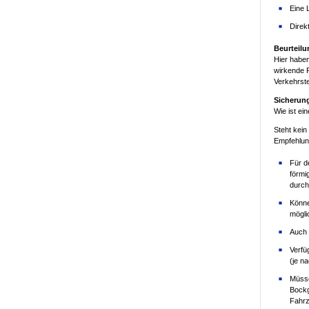
Eine 
Direk
Beurteilu
Hier habe
wirkende 
Verkehrste
Sicherun
Wie ist ei
Steht kein
Empfehlung
Für d
förmi
durch
Könne
mögli
Auch 
Verfü
(je n
Müsse
Bockg
Fahrz