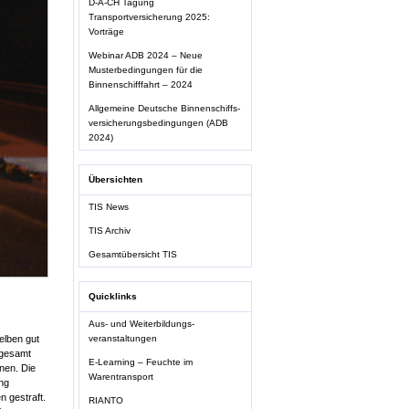
D-A-CH Tagung
Transportversicherung 2025:
Vorträge
Webinar ADB 2024 – Neue
Musterbedingungen für die
Binnenschifffahrt – 2024
Allgemeine Deutsche Binnenschiffs-
versicherungsbedingungen (ADB
2024)
Übersichten
TIS News
TIS Archiv
Gesamtübersicht TIS
Quicklinks
Aus- und Weiterbildungs-
veranstaltungen
elben gut
sgesamt
E-Learning – Feuchte im
nen. Die
Warentransport
ung
n gestraft.
RIANTO