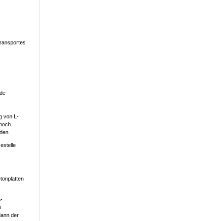
Transportes
nde
g von L-
 noch
nden.
estelle
tonplatten
A-
m
dann der