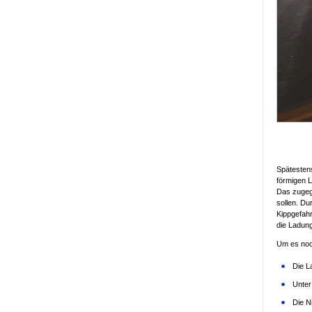
Spätestens
förmigen L
Das zugeg
sollen. Du
Kippgefahr
die Ladung
Um es no
Die L
Unter
Die N