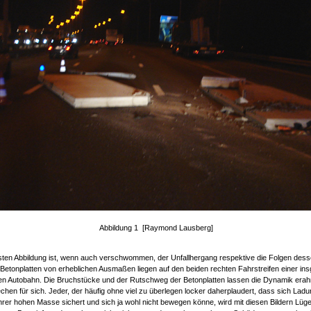
Abbildung 1 [Raymond Lausberg]
sten Abbildung ist, wenn auch verschwommen, der Unfallhergang respektive die Folgen dess
Betonplatten von erheblichen Ausmaßen liegen auf den beiden rechten Fahrstreifen einer in
gen Autobahn. Die Bruchstücke und der Rutschweg der Betonplatten lassen die Dynamik erah
echen für sich. Jeder, der häufig ohne viel zu überlegen locker daherplaudert, dass sich Lad
hrer hohen Masse sichert und sich ja wohl nicht bewegen könne, wird mit diesen Bildern Lüge