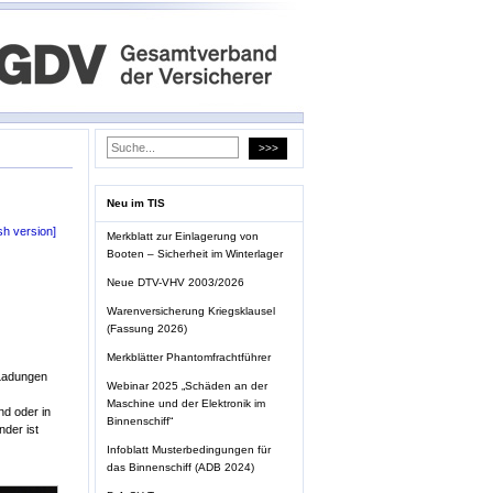
Neu im TIS
sh version]
Merkblatt zur Einlagerung von
Booten – Sicherheit im Winterlager
Neue DTV-VHV 2003/2026
Warenversicherung Kriegsklausel
(Fassung 2026)
Merkblätter Phantomfrachtführer
 Ladungen
Webinar 2025 „Schäden an der
Maschine und der Elektronik im
nd oder in
Binnenschiff“
der ist
Infoblatt Musterbedingungen für
das Binnenschiff (ADB 2024)