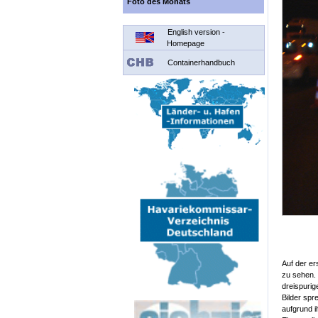
Foto des Monats
English version -
Homepage
Containerhandbuch
Auf der er
zu sehen. 
dreispuri
Bilder spr
aufgrund i