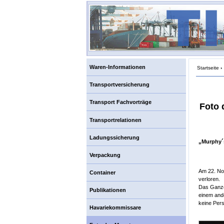
Waren-Informationen
Startseite
›
Transportversicherung
Transport Fachvorträge
Foto 
Transportrelationen
Ladungssicherung
„Murphy´
Verpackung
Am 22. No
Container
verloren.
Das Ganze 
Publikationen
einem ande
keine Per
Havariekommissare