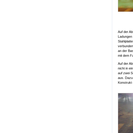
Auf der Ab
Ladungen h
Stahlplatt
verbunden
an der Bas
mit dem Fa
Auf der Ab
nicht in e
auf zwei S
aus. Dazu
Konstrukt 