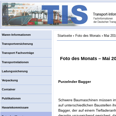
Waren-Informationen
Startseite
›
Foto des Monats
›
Mai 201
Transportversicherung
Transport Fachvorträge
Foto des Monats – Mai 2
Transportrelationen
Ladungssicherung
Verpackung
Purzelnder Bagger
Container
Publikationen
Schwere Baumaschinen müssen imme
auf unterschiedlichen Baustellen i
Havariekommissare
Bagger, der auf einem Tiefladeranh
derartig unzureichend gesichert, d