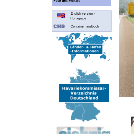
Foto des Monats
English version -
Homepage
Containerhandbuch