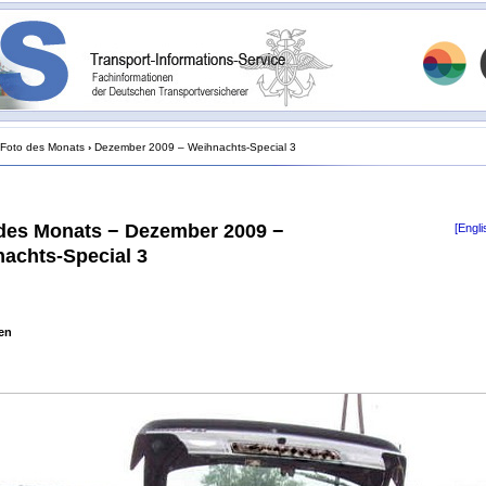
Foto des Monats
›
Dezember 2009 – Weihnachts-Special 3
des Monats − Dezember 2009 −
[Engli
achts-Special 3
en