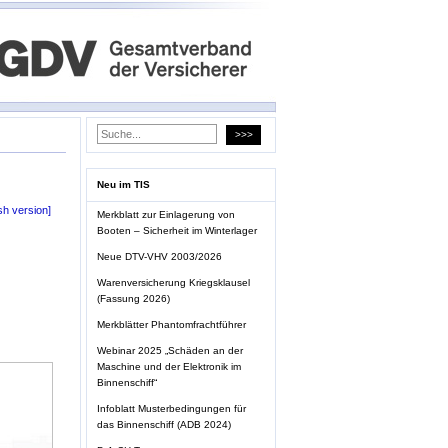
Neu im TIS
sh version]
Merkblatt zur Einlagerung von
Booten – Sicherheit im Winterlager
Neue DTV-VHV 2003/2026
Warenversicherung Kriegsklausel
(Fassung 2026)
Merkblätter Phantomfrachtführer
Webinar 2025 „Schäden an der
Maschine und der Elektronik im
Binnenschiff“
Infoblatt Musterbedingungen für
das Binnenschiff (ADB 2024)