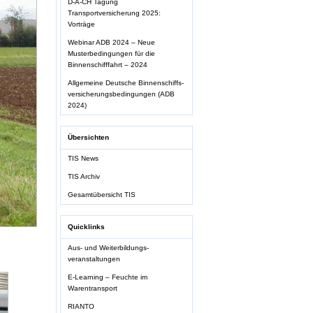
D-A-CH Tagung
Transportversicherung 2025:
Vorträge
Webinar ADB 2024 – Neue
Musterbedingungen für die
Binnenschifffahrt – 2024
Allgemeine Deutsche Binnenschiffs-
versicherungsbedingungen (ADB
2024)
Übersichten
TIS News
TIS Archiv
Gesamtübersicht TIS
Quicklinks
Aus- und Weiterbildungs-
veranstaltungen
E-Learning – Feuchte im
Warentransport
RIANTO