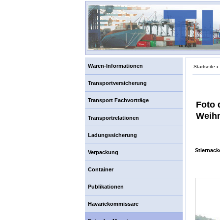
Waren-Informationen
Startseite
›
Transportversicherung
Transport Fachvorträge
Foto 
Weihn
Transportrelationen
Ladungssicherung
Stiernack
Verpackung
Container
Publikationen
Havariekommissare