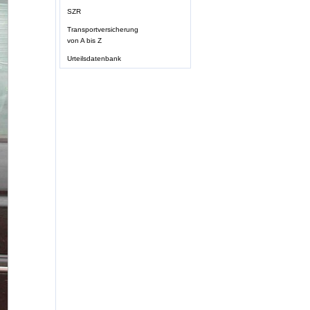
SZR
Transportversicherung
von A bis Z
Urteilsdatenbank