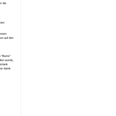
r die
iert
Tonnen
hon auf den
n "Bums"
lten wurde,
sertank
war damit