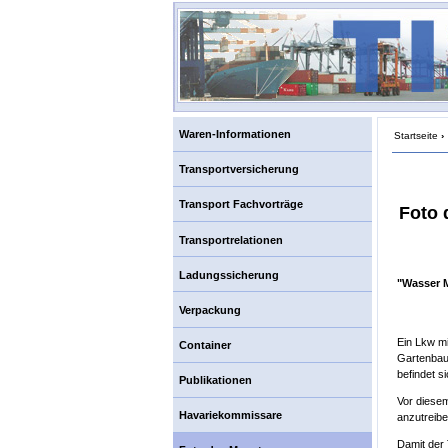
Waren-Informationen
Startseite
›
Transportversicherung
Transport Fachvorträge
Foto 
Transportrelationen
Ladungssicherung
"Wasser 
Verpackung
Ein Lkw mi
Container
Gartenbau
befindet s
Publikationen
Vor diesem
Havariekommissare
anzutreibe
Damit der 