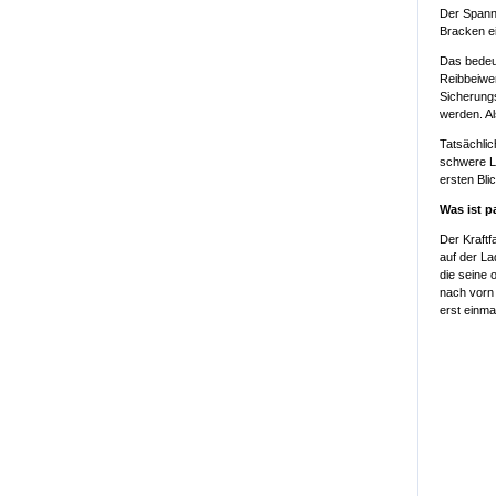
Der Spanng
Bracken ei
Das bedeut
Reibbeiwer
Sicherungs
werden. Al
Tatsächlic
schwere La
ersten Bli
Was ist p
Der Kraft
auf der La
die seine 
nach vorn 
erst einma