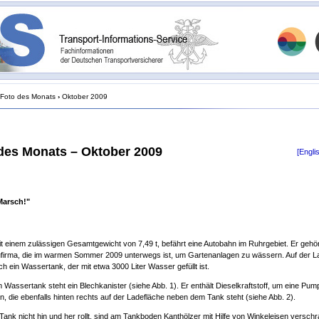
Foto des Monats
›
Oktober 2009
des Monats – Oktober 2009
[Engli
Marsch!"
t einem zulässigen Gesamtgewicht von 7,49 t, befährt eine Autobahn im Ruhrgebiet. Er gehör
firma, die im warmen Sommer 2009 unterwegs ist, um Gartenanlagen zu wässern. Auf der L
ich ein Wassertank, der mit etwa 3000 Liter Wasser gefüllt ist.
 Wassertank steht ein Blechkanister (siehe Abb. 1). Er enthält Dieselkraftstoff, um eine Pum
n, die ebenfalls hinten rechts auf der Ladefläche neben dem Tank steht (siehe Abb. 2).
Tank nicht hin und her rollt, sind am Tankboden Kanthölzer mit Hilfe von Winkeleisen verschr