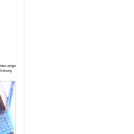
lten einige
 Ordnung