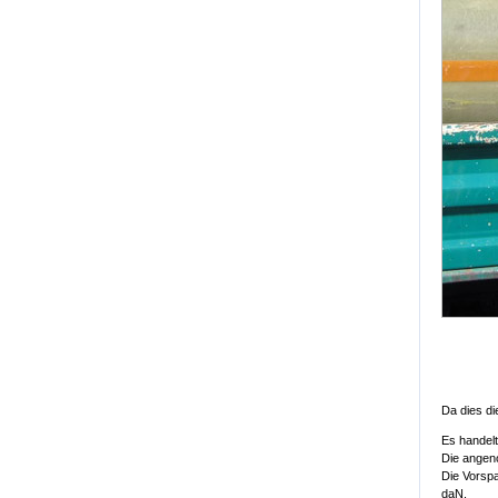
Da dies di
Es handelt
Die angen
Die Vorspa
daN.