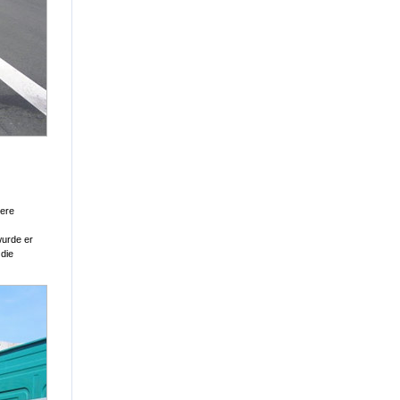
tere
wurde er
 die