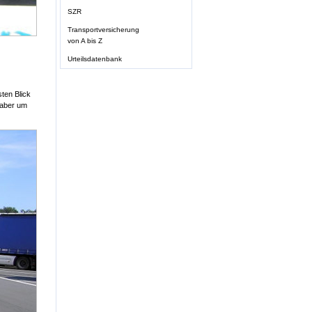
SZR
Transportversicherung
von A bis Z
Urteilsdatenbank
sten Blick
 aber um