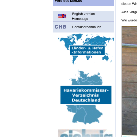
Foto des Monats
diesen Win
Alles Vorg
English version -
Homepage
Wie wurde 
Containerhandbuch