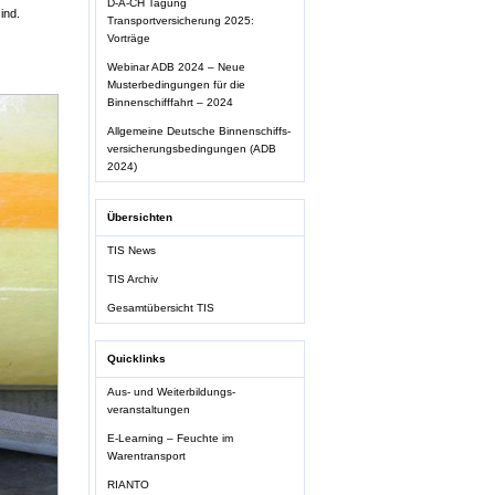
D-A-CH Tagung
ind.
Transportversicherung 2025:
Vorträge
Webinar ADB 2024 – Neue
Musterbedingungen für die
Binnenschifffahrt – 2024
Allgemeine Deutsche Binnenschiffs-
versicherungsbedingungen (ADB
2024)
Übersichten
TIS News
TIS Archiv
Gesamtübersicht TIS
Quicklinks
Aus- und Weiterbildungs-
veranstaltungen
E-Learning – Feuchte im
Warentransport
RIANTO