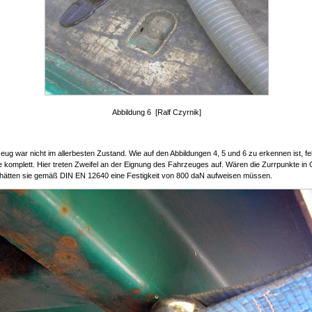
Abbildung 6 [Ralf Czyrnik]
ug war nicht im allerbesten Zustand. Wie auf den Abbildungen 4, 5 und 6 zu erkennen ist, feh
 komplett. Hier treten Zweifel an der Eignung des Fahrzeuges auf. Wären die Zurrpunkte in
hätten sie gemäß DIN EN 12640 eine Festigkeit von 800 daN aufweisen müssen.