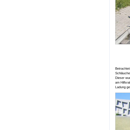
Betrachte
Schläuche.
Dieser wur
am Hilfsra
Ladung ge