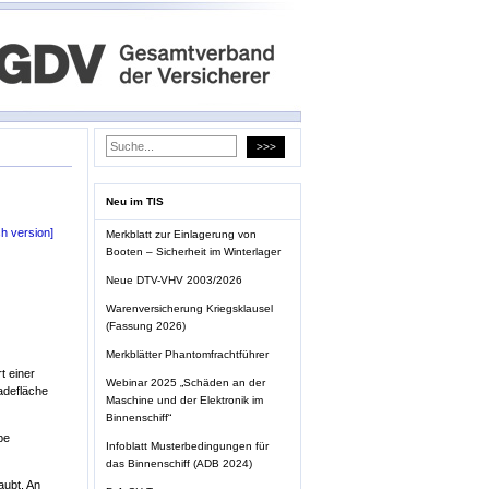
Neu im TIS
sh version]
Merkblatt zur Einlagerung von
Booten – Sicherheit im Winterlager
Neue DTV-VHV 2003/2026
Warenversicherung Kriegsklausel
(Fassung 2026)
Merkblätter Phantomfrachtführer
t einer
Webinar 2025 „Schäden an der
adefläche
Maschine und der Elektronik im
Binnenschiff“
pe
Infoblatt Musterbedingungen für
das Binnenschiff (ADB 2024)
aubt. An