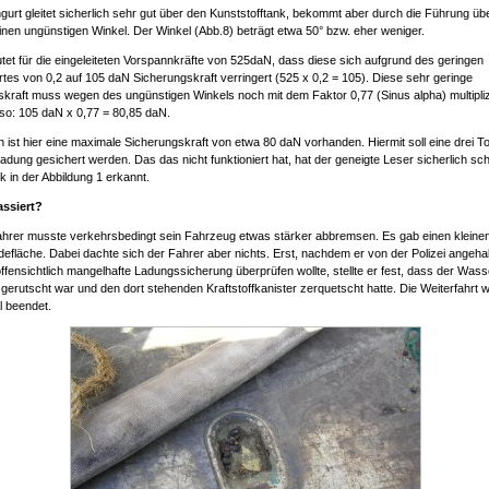
urt gleitet sicherlich sehr gut über den Kunststofftank, bekommt aber durch die Führung übe
nen ungünstigen Winkel. Der Winkel (Abb.8) beträgt etwa 50° bzw. eher weniger.
et für die eingeleiteten Vorspannkräfte von 525daN, dass diese sich aufgrund des geringen
tes von 0,2 auf 105 daN Sicherungskraft verringert (525 x 0,2 = 105). Diese sehr geringe
kraft muss wegen des ungünstigen Winkels noch mit dem Faktor 0,77 (Sinus alpha) multipliz
so: 105 daN x 0,77 = 80,85 daN.
h ist hier eine maximale Sicherungskraft von etwa 80 daN vorhanden. Hiermit soll eine drei 
dung gesichert werden. Das das nicht funktioniert hat, hat der geneigte Leser sicherlich sc
ck in der Abbildung 1 erkannt.
assiert?
fahrer musste verkehrsbedingt sein Fahrzeug etwas stärker abbremsen. Es gab einen kleine
defläche. Dabei dachte sich der Fahrer aber nichts. Erst, nachdem er von der Polizei angeha
offensichtlich mangelhafte Ladungssicherung überprüfen wollte, stellte er fest, dass der Was
gerutscht war und den dort stehenden Kraftstoffkanister zerquetscht hatte. Die Weiterfahrt 
l beendet.