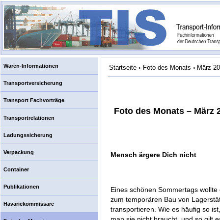
Waren-Informationen
Startseite
›
Foto des Monats
›
März 2
Transportversicherung
Transport Fachvorträge
Foto des Monats – März 
Transportrelationen
Ladungssicherung
Verpackung
Mensch ärgere Dich nicht
Container
Publikationen
Eines schönen Sommertags wollte e
zum temporären Bau von Lagerstätt
Havariekommissare
transportieren. Wie es häufig so is
man sie nicht braucht, und so gilt