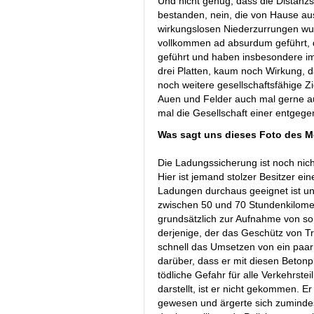
Und nicht genug, dass die Distanzs
bestanden, nein, die von Hause au
wirkungslosen Niederzurrungen wur
vollkommen ad absurdum geführt, 
geführt und haben insbesondere im
drei Platten, kaum noch Wirkung, d
noch weitere gesellschaftsfähige Zi
Auen und Felder auch mal gerne a
mal die Gesellschaft einer entge
Was sagt uns dieses Foto des 
Die Ladungssicherung ist noch nic
Hier ist jemand stolzer Besitzer e
Ladungen durchaus geeignet ist un
zwischen 50 und 70 Stundenkilomete
grundsätzlich zur Aufnahme von s
derjenige, der das Geschütz von T
schnell das Umsetzen von ein paar
darüber, dass er mit diesen Betonp
tödliche Gefahr für alle Verkehrst
darstellt, ist er nicht gekommen. 
gewesen und ärgerte sich zumindes