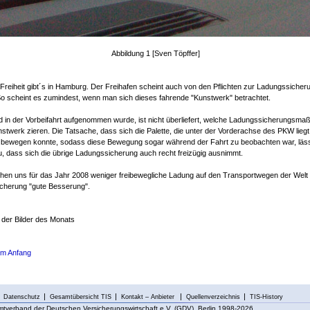
Abbildung 1 [Sven Töpffer]
Freiheit gibt´s in Hamburg. Der Freihafen scheint auch von den Pflichten zur Ladungssicher
So scheint es zumindest, wenn man sich dieses fahrende "Kunstwerk" betrachtet.
d in der Vorbeifahrt aufgenommen wurde, ist nicht überliefert, welche Ladungssicherungsm
stwerk zieren. Die Tatsache, dass sich die Palette, die unter der Vorderachse des PKW liegt
g" bewegen konnte, sodass diese Bewegung sogar während der Fahrt zu beobachten war, läs
, dass sich die übrige Ladungssicherung auch recht freizügig ausnimmt.
hen uns für das Jahr 2008 weniger freibewegliche Ladung auf den Transportwegen der Welt
cherung "gute Besserung".
der Bilder des Monats
um Anfang
Datenschutz
Gesamtübersicht TIS
Kontakt – Anbieter
Quellenverzeichnis
TIS-History
tverband der Deutschen Versicherungswirtschaft e.V. (GDV), Berlin 1998-2026