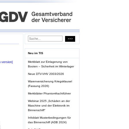
Neu im TIS
Merkblatt zur Einlagerung von
h version]
Booten – Sicherheit im Winterlager
Neue DTV-VHV 2003/2026
Warenversicherung Kriegsklausel
(Fassung 2026)
Merkblätter Phantomfrachtführer
Webinar 2025 „Schäden an der
Maschine und der Elektronik im
Binnenschiff“
Infoblatt Musterbedingungen für
das Binnenschiff (ADB 2024)