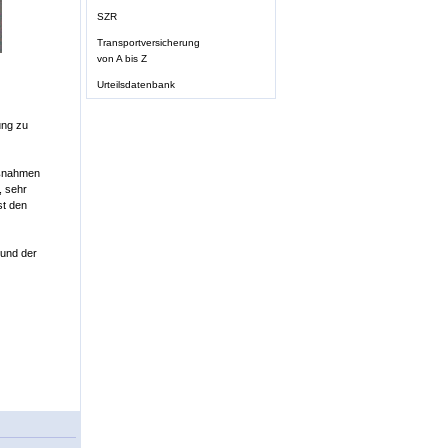
SZR
Transportversicherung
von A bis Z
Urteilsdatenbank
ung zu
aßnahmen
, sehr
st den
 und der