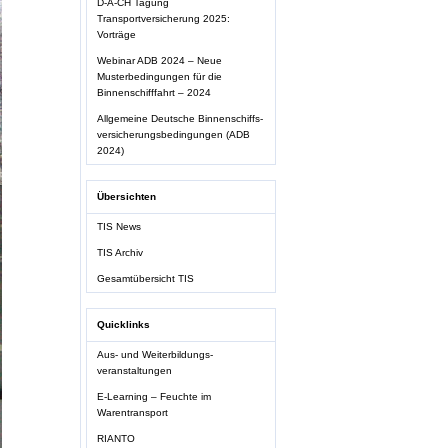
D-A-CH Tagung
Transportversicherung 2025:
Vorträge
Webinar ADB 2024 – Neue
Musterbedingungen für die
Binnenschifffahrt – 2024
Allgemeine Deutsche Binnenschiffs-
versicherungsbedingungen (ADB
2024)
Übersichten
TIS News
TIS Archiv
Gesamtübersicht TIS
Quicklinks
Aus- und Weiterbildungs-
veranstaltungen
E-Learning – Feuchte im
Warentransport
RIANTO