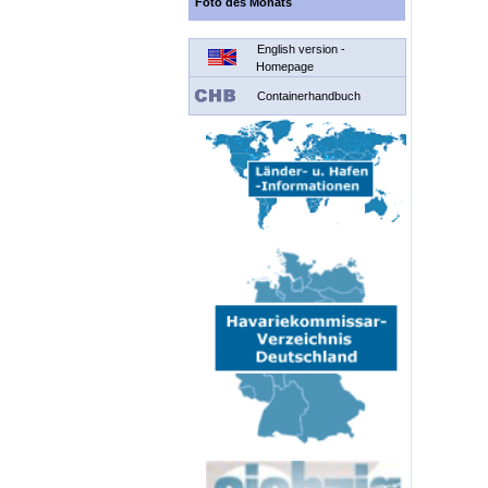
Foto des Monats
English version -
Homepage
Containerhandbuch