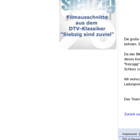
Die große 
befreien. 
Da das Bil
dieses Kun
"freizügi
Schluss zu
Wir wünsc
Ladungssi
Das Team 
Zurück z
Impressum
TIS
© Gesam