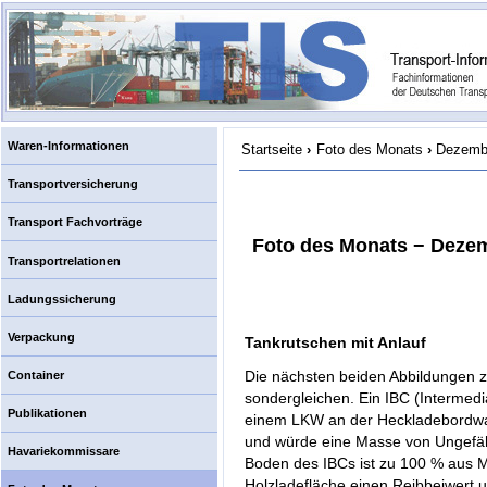
Waren-Informationen
Startseite
›
Foto des Monats
›
Dezembe
Transportversicherung
Transport Fachvorträge
Foto des Monats − Dezem
Transportrelationen
Ladungssicherung
Verpackung
Tankrutschen mit Anlauf
Die nächsten beiden Abbildungen ze
Container
sondergleichen. Ein IBC (Intermedia
Publikationen
einem LKW an der Heckladebordwand.
und würde eine Masse von Ungefähr
Havariekommissare
Boden des IBCs ist zu 100 % aus Me
Holzladefläche einen Reibbeiwert u