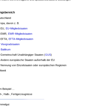
ngsbereich
utschland
ropa, davon z. B.
EU,
EU-Mitgliedstaaten
EWR,
EWR-Mitgliedstaaten
EFTA,
EFTA-Mitgliedstaaten
Visegradstaaten
Baltikum
Gemeinschaft Unabhängiger Staaten (
GUS
)
Andere europäische Staaten außerhalb der EU
Nennung von Einzelstaaten oder europäischen Regionen
ltweit
r
m Beispiel …
h-, Halb-, Fertigerzeugnisse
mmelgut