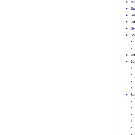
Mö
Ba
Bin
Luf
Se
So
Ve
So
So