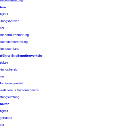
hadenverhütung
teur
tigkeit
ltungsbereich
ter
ansportdurchführung
kumentenerstellung
ftungsumfang
tführer Straßengüterverkehr
tigkeit
ltungsbereich
ter
förderungsmittel
nsatz von Subunternehmern
ftungsumfang
halter
tigkeit
gerstätte
ter