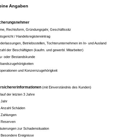
eine Angaben
icherungsnehmer
me, Rechtsform, Gründungsjahr, Geschäftssitz
sgericht / Handelsregistereintrag
ederlassungen, Betriebsstellen, Tochterunternehmen im In- und Ausland
ahl der Beschäftigten (kaufm. und gewerbl. Mitarbeiter)
u- oder Bestandskunde
rbandszugehörigkeiten
operationen und Konzernzugehörigkeit
rsichererinformationen
(mit Einverständnis des Kunden)
lauf der letzten 3 Jahre
Jahr
Anzahl Schäden
Zahlungen
Reserven
läuterungen zur Schadensituation
Besondere Ereignisse