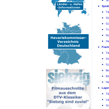
Sc
Spedi
Tä
Ge
Gü
Tr
Do
Ha
Frach
Tä
Ge
Gü
Be
Ei
Ha
Lager
Tä
La
Gü