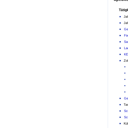
Tätig
Ja
Ja
Ge
Fi
Sa
La
KE
Zol
Ge
Ta
Sc
Sc
Küh