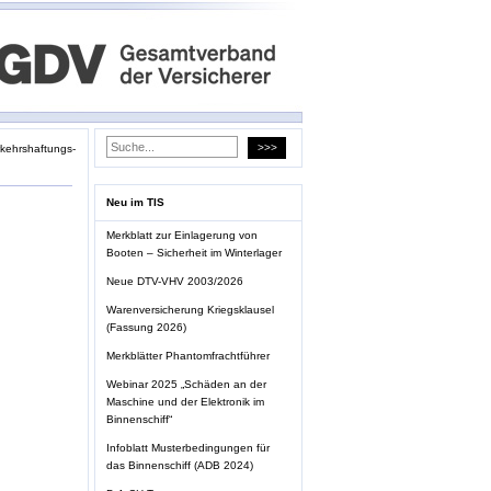
kehrshaftungs­
Neu im TIS
Merkblatt zur Einlagerung von
Booten – Sicherheit im Winterlager
Neue DTV-VHV 2003/2026
Warenversicherung Kriegsklausel
(Fassung 2026)
Merkblätter Phantomfrachtführer
Webinar 2025 „Schäden an der
Maschine und der Elektronik im
Binnenschiff“
Infoblatt Musterbedingungen für
das Binnenschiff (ADB 2024)