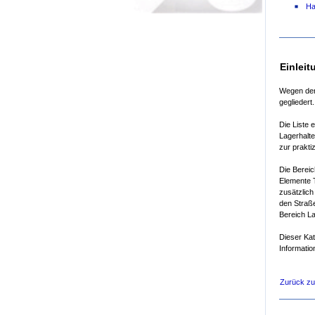
Ha
Einleit
Wegen der 
gegliedert.
Die Liste 
Lagerhalte
zur prakti
Die Bereic
Elemente T
zusätzlich
den Straße
Bereich La
Dieser Kat
Informatio
Zurück z