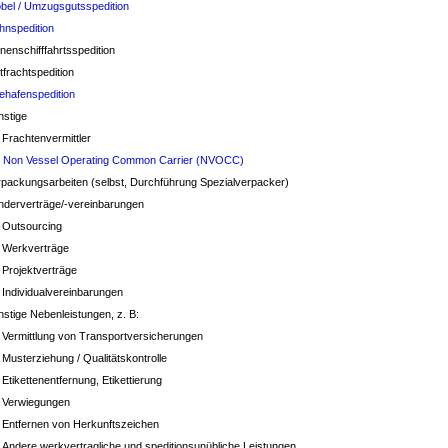
bel / Umzugsgutsspedition
hnspedition
nenschifffahrtsspedition
tfrachtspedition
ehafenspedition
nstige
Frachtenvermittler
Non Vessel Operating Common Carrier (NVOCC)
rpackungsarbeiten (selbst, Durchführung Spezialverpacker)
nderverträge/-vereinbarungen
Outsourcing
Werkverträge
Projektverträge
Individualvereinbarungen
nstige Nebenleistungen, z. B:
Vermittlung von Transportversicherungen
Musterziehung / Qualitätskontrolle
Etikettenentfernung, Etikettierung
Verwiegungen
Entfernen von Herkunftszeichen
Andere werkvertragliche und speditionsunübliche Leistungen