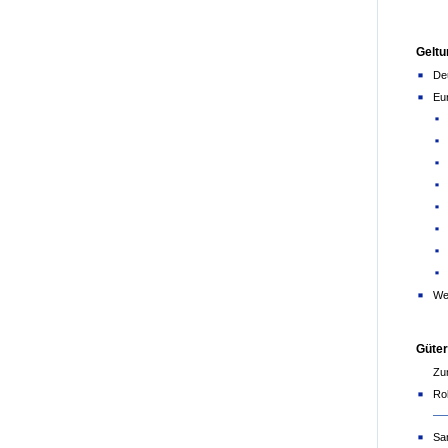
Geltu
De
Eu
We
Güte
Zu
Ro
Sa