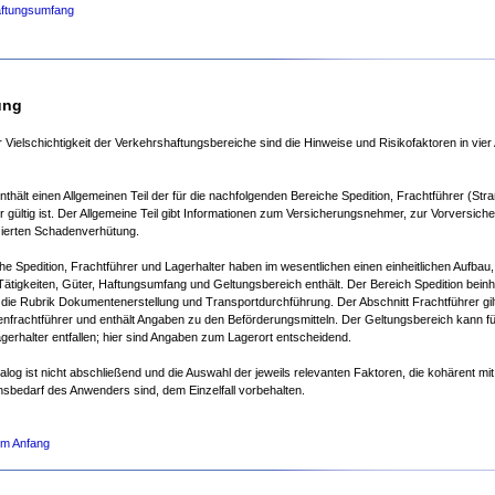
ftungsumfang
ung
Vielschichtigkeit der Verkehrshaftungsbereiche sind die Hinweise und Risikofaktoren in vier
enthält einen Allgemeinen Teil der für die nachfolgenden Bereiche Spedition, Frachtführer (Str
r gültig ist. Der Allgemeine Teil gibt Informationen zum Versicherungsnehmer, zur Vorversich
zierten Schadenverhütung.
he Spedition, Frachtführer und Lagerhalter haben im wesentlichen einen einheitlichen Aufbau,
ätigkeiten, Güter, Haftungsumfang und Geltungsbereich enthält. Der Bereich Spedition beinh
 die Rubrik Dokumentenerstellung und Transportdurchführung. Der Abschnitt Frachtführer gilt
nfrachtführer und enthält Angaben zu den Beförderungsmitteln. Der Geltungsbereich kann f
gerhalter entfallen; hier sind Angaben zum Lagerort entscheidend.
alog ist nicht abschließend und die Auswahl der jeweils relevanten Faktoren, die kohärent mi
nsbedarf des Anwenders sind, dem Einzelfall vorbehalten.
um Anfang