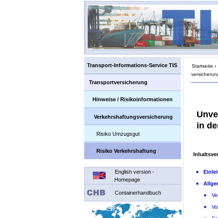
Transport-Informations-Service TIS
Startseite
›
versicherun
Transportversicherung
Hinweise / Risikoinformationen
Unve
Verkehrshaftungs­versicherung
in d
Risiko Umzugsgut
Risiko Verkehrshaftung
Inhaltsve
English version -
Einle
Homepage
Allg
Containerhandbuch
Ve
Vo