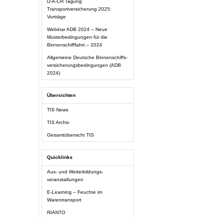
D-A-CH Tagung
Transportversicherung 2025:
Vorträge
Webinar ADB 2024 – Neue
Musterbedingungen für die
Binnenschifffahrt – 2024
Allgemeine Deutsche Binnenschiffs-
versicherungsbedingungen (ADB
2024)
Übersichten
TIS News
TIS Archiv
Gesamtübersicht TIS
Quicklinks
Aus- und Weiterbildungs-
veranstaltungen
E-Learning – Feuchte im
Warentransport
RIANTO