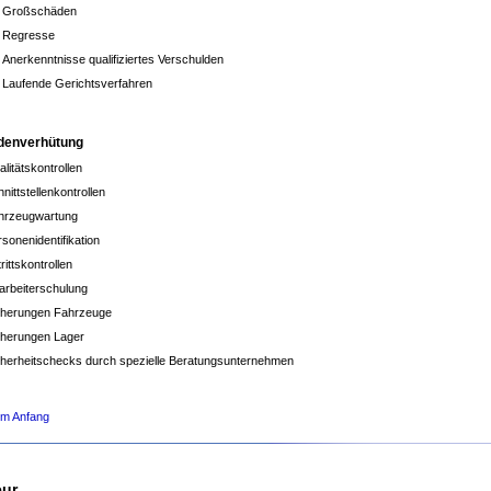
Großschäden
Regresse
Anerkenntnisse qualifiziertes Verschulden
Laufende Gerichtsverfahren
denverhütung
litätskontrollen
nittstellenkontrollen
hrzeugwartung
sonenidentifikation
rittskontrollen
tarbeiterschulung
cherungen Fahrzeuge
cherungen Lager
cherheitschecks durch spezielle Beratungsunternehmen
um Anfang
eur