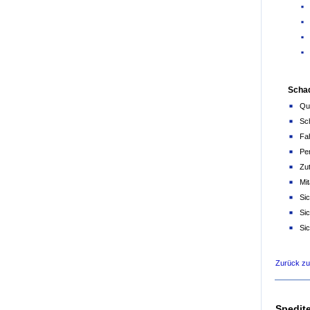
Scha
Qua
Sch
Fa
Per
Zut
Mi
Si
Si
Si
Zurück z
Spedit