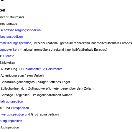
keit
hresbruttoumsatz
hrestonnage
schäftsbesorgungsspedition
xkostenspedition
mmelladungsspedition
, -verkehr (national, grenzüberschreitend innerhalb/außerhalb Europas
dungsverkehr
(national, grenzüberschreitend innerhalb/außerhalb Europas)
P-Dienste
ltätigkeiten
Ausstellung
T1-Dokumente
/
T2-Dokumente
Abfertigung zum freien Verkehr
Behördlich genehmigtes Zolllager / offenes Lager
Zollschuldner, d. h. Zollhauptverpflichteter gegenüber dem Zollamt
Sonstige Tätigkeiten – im eigenen/fremden Namen
fahrgutspedition
nk- und
Silospedition
hwergutspedition
und Großraumspedition
hüttgutspedition
lgutspedition