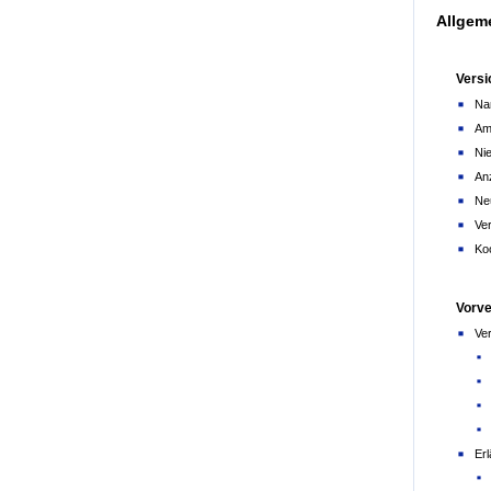
Allgem
Vers
Na
Amt
Ni
Anz
Ne
Ve
Ko
Vorve
Ver
Er