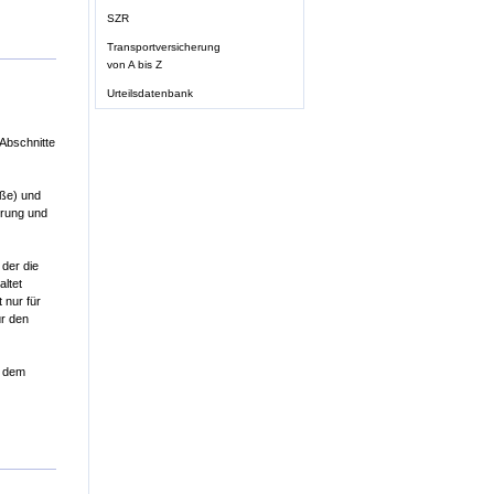
SZR
Transportversicherung
von A bis Z
Urteilsdatenbank
 Abschnitte
aße) und
erung und
 der die
altet
 nur für
ür den
t dem