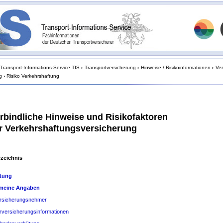
Transport-Informations-Service TIS
›
Transportversicherung
›
Hinweise / Risikoinformationen
›
Ver
g
›
Risiko Verkehrshaftung
rbindliche Hinweise und Risikofaktoren
er Verkehrshaftungsversicherung
rzeichnis
itung
emeine Angaben
rsicherungsnehmer
rversicherungsinformationen