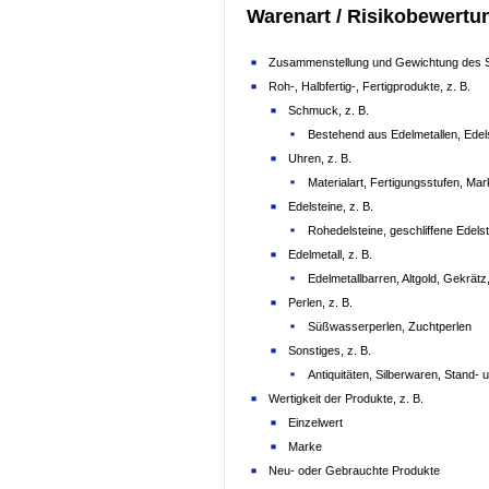
Warenart / Risikobewertu
Zusammenstellung und Gewichtung des S
Roh-, Halbfertig-, Fertigprodukte, z. B.
Schmuck, z. B.
Bestehend aus Edelmetallen, Edels
Uhren, z. B.
Materialart, Fertigungsstufen, Ma
Edelsteine, z. B.
Rohedelsteine, geschliffene Edels
Edelmetall, z. B.
Edelmetallbarren, Altgold, Gekrätz
Perlen, z. B.
Süßwasserperlen, Zuchtperlen
Sonstiges, z. B.
Antiquitäten, Silberwaren, Stand
Wertigkeit der Produkte, z. B.
Einzelwert
Marke
Neu- oder Gebrauchte Produkte