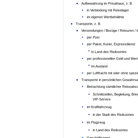
Aufbewahrung im Privathaus, z. B.
in Verbindung mit Reiselager
im eigenen Wertbehältnis
Transporte, z. B.
Versendungen / Bezüge / Retouren / Im
per Post
per Paket, Kurier, Expressdienst
In Land des Risikoortes
per professionellen Geld und Wer
Im Ausland
per Luftfracht mit oder ohne spezie
Transporte in persönlichen Gewahrsa
Betrachtung sämtlicher Reiseabsc
Schnittstellen, Begleitung, Br
VIP-Service
im Kraftfahrzeug
in der Stadt des Risikoortes
im Flugzeug
in Land des Risikoortes
Geschäftsgang