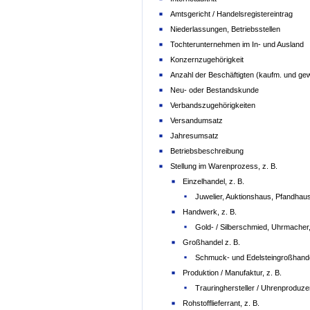
Amtsgericht / Handelsregistereintrag
Niederlassungen, Betriebsstellen
Tochterunternehmen im In- und Ausland
Konzernzugehörigkeit
Anzahl der Beschäftigten (kaufm. und gewe
Neu- oder Bestandskunde
Verbandszugehörigkeiten
Versandumsatz
Jahresumsatz
Betriebsbeschreibung
Stellung im Warenprozess, z. B.
Einzelhandel, z. B.
Juwelier, Auktionshaus, Pfandhaus
Handwerk, z. B.
Gold- / Silberschmied, Uhrmacher,
Großhandel z. B.
Schmuck- und Edelsteingroßhand
Produktion / Manufaktur, z. B.
Trauringhersteller / Uhrenproduze
Rohstofflieferrant, z. B.