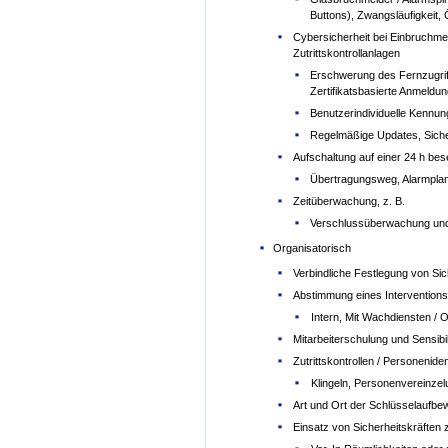
Buttons), Zwangsläufigkeit,
Cybersicherheit bei Einbruchm
Zutrittskontrollanlagen
Erschwerung des Fernzugriff
Zertifikatsbasierte Anmeldun
Benutzerindividuelle Kennu
Regelmäßige Updates, Siche
Aufschaltung auf einer 24 h beset
Übertragungsweg, Alarmpla
Zeitüberwachung, z. B.
Verschlussüberwachung und
Organisatorisch
Verbindliche Festlegung von Sic
Abstimmung eines Interventions
Intern, Mit Wachdiensten /
Mitarbeiterschulung und Sensibi
Zutrittskontrollen / Personeniden
Klingeln, Personenvereinzel
Art und Ort der Schlüsselaufb
Einsatz von Sicherheitskräften 