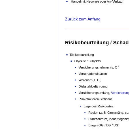
Handel mit Neuware oder An-/Verkauf
Zurück zum Anfang
Risikobeurteilung / Scha
Risikobeurteilung
Objektiv / Subjektiv
Versicherungsnehmer (s. O.)
Vorschadensituation
Warenart (s. O.)
Diebstahlgefährdung
Versicherungsumfang,
Versicheru
Risikofaktoren Stationär
Lage des Risikoortes
Region (z. B. Grenznähe, so
Stadtzentrum, Industriegebi
Etage (OG / EG / UG)