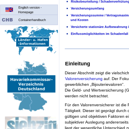
Risikobeurteilung / Schadenverhütun
English version -
Versicherungsumfang
Homepage
Versicherungssumme / Vertragsmaxim
Containerhandbuch
und Kosten
Versicherte stationäre Aufbewahrung 
Einflussmöglichkeiten im Schadenfall
Einleitung
Dieser Abschnitt zeigt die vielschic
Valorenversicherung
auf. Der Foku
gewerblichen „Bijouterievaloren“.
Die Geld- und Wertversicherung (
werden nicht betrachtet.
Für den Valorenversicherer ist die
Tätigkeit. Dieser ist geprägt durc
gültigen und objektiven Faktoren ei
subjektiver Auslegung andererseits
liegt der wesentliche Unterschied zu