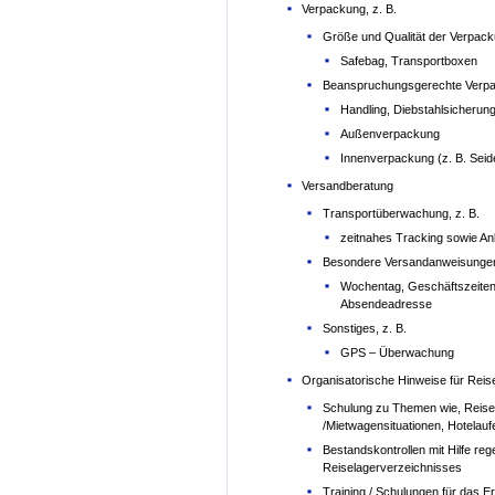
Verpackung, z. B.
Größe und Qualität der Verpac
Safebag, Transportboxen
Beanspruchungsgerechte Verpac
Handling, Diebstahlsicherung
Außenverpackung
Innenverpackung (z. B. Sei
Versandberatung
Transportüberwachung, z. B.
zeitnahes Tracking sowie Anku
Besondere Versandanweisungen,
Wochentag, Geschäftszeiten
Absendeadresse
Sonstiges, z. B.
GPS – Überwachung
Organisatorische Hinweise für Rei
Schulung zu Themen wie, Reisen
/Mietwagensituationen, Hotelau
Bestandskontrollen mit Hilfe re
Reiselagerverzeichnisses
Training / Schulungen für das 