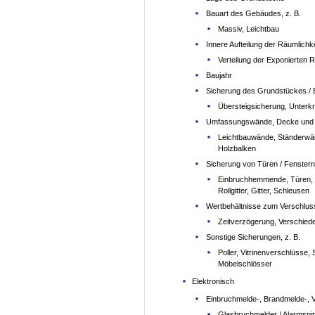
Bauart des Gebäudes, z. B.
Massiv, Leichtbau
Innere Aufteilung der Räumlichke
Verteilung der Exponierten 
Baujahr
Sicherung des Grundstückes / E
Übersteigsicherung, Unterkri
Umfassungswände, Decke und B
Leichtbauwände, Ständerwä
Holzbalken
Sicherung von Türen / Fenstern
Einbruchhemmende, Türen, F
Rollgitter, Gitter, Schleusen
Wertbehältnisse zum Verschluss 
Zeitverzögerung, Verschiede
Sonstige Sicherungen, z. B.
Poller, Vitrinenverschlüsse
Möbelschlösser
Elektronisch
Einbruchmelde-, Brandmelde-, V
Glasbruchmelder / Alarmspi