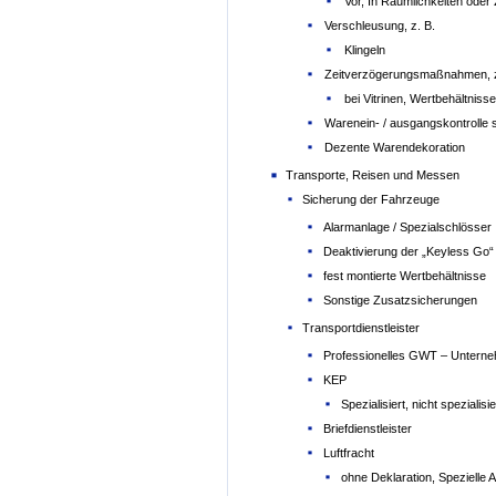
Vor, In Räumlichkeiten ode
Verschleusung, z. B.
Klingeln
Zeitverzögerungsmaßnahmen, z
bei Vitrinen, Wertbehältnis
Warenein- / ausgangskontrolle s
Dezente Warendekoration
Transporte, Reisen und Messen
Sicherung der Fahrzeuge
Alarmanlage / Spezialschlösser
Deaktivierung der „Keyless Go“
fest montierte Wertbehältnisse
Sonstige Zusatzsicherungen
Transportdienstleister
Professionelles GWT – Untern
KEP
Spezialisiert, nicht spezialisie
Briefdienstleister
Luftfracht
ohne Deklaration, Spezielle 