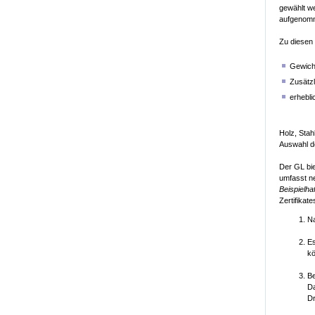
gewählt w
aufgenom
Zu diesen 
Gewicht
Zusätzl
erhebl
Holz, Stah
Auswahl de
Der GL bie
umfasst n
Beispielhaf
Zertifikat
Na
Es
k
Be
Da
Dr