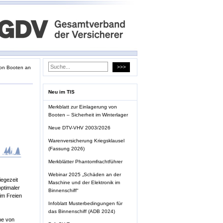
on Booten an
Neu im TIS
Merkblatt zur Einlagerung von
Booten – Sicherheit im Winterlager
Neue DTV-VHV 2003/2026
Warenversicherung Kriegsklausel
(Fassung 2026)
Merkblätter Phantomfrachtführer
Webinar 2025 „Schäden an der
iegezeit
Maschine und der Elektronik im
optimaler
Binnenschiff“
im Freien
Infoblatt Musterbedingungen für
das Binnenschiff (ADB 2024)
he von