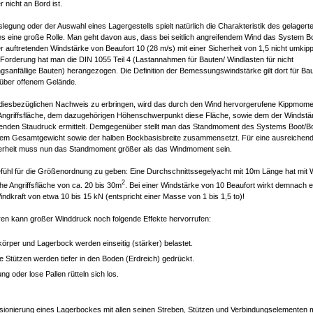
r nicht an Bord ist.
slegung oder der Auswahl eines Lagergestells spielt natürlich die Charakteristik des gelagert
s eine große Rolle. Man geht davon aus, dass bei seitlich angreifendem Wind das System B
er auftretenden Windstärke von Beaufort 10 (28 m/s) mit einer Sicherheit von 1,5 nicht umkipp
 Forderung hat man die DIN 1055 Teil 4 (Lastannahmen für Bauten/ Windlasten für nicht
sanfällige Bauten) herangezogen. Die Definition der Bemessungswindstärke gilt dort für Bau
über offenem Gelände.
diesbezüglichen Nachweis zu erbringen, wird das durch den Wind hervorgerufene Kippmome
n Angriffsfläche, dem dazugehörigen Höhenschwerpunkt diese Fläche, sowie dem der Windstä
enden Staudruck ermittelt. Demgegenüber stellt man das Standmoment des Systems Boot/B
dem Gesamtgewicht sowie der halben Bockbasisbreite zusammensetzt. Für eine ausreichen
erheit muss nun das Standmoment größer als das Windmoment sein.
fühl für die Größenordnung zu geben: Eine Durchschnittssegelyacht mit 10m Länge hat mit 
2
iche Angriffsfläche von ca. 20 bis 30m
. Bei einer Windstärke von 10 Beaufort wirkt demnach e
Windkraft von etwa 10 bis 15 kN (entspricht einer Masse von 1 bis 1,5 to)!
ren kann großer Winddruck noch folgende Effekte hervorrufen:
körper und Lagerbock werden einseitig (stärker) belastet.
e Stützen werden tiefer in den Boden (Erdreich) gedrückt.
ung oder lose Pallen rütteln sich los.
sionierung eines Lagerbockes mit allen seinen Streben, Stützen und Verbindungselementen