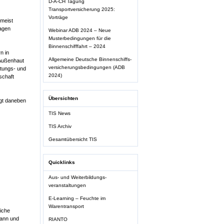
D-A-CH Tagung
Transportversicherung 2025:
Vorträge
 meist
lagen
Webinar ADB 2024 – Neue
Musterbedingungen für die
Binnenschifffahrt – 2024
n in
Allgemeine Deutsche Binnenschiffs-
 Außenhaut
versicherungsbedingungen (ADB
htungs- und
2024)
schaft
Übersichten
ngt daneben
TIS News
TIS Archiv
Gesamtübersicht TIS
Quicklinks
Aus- und Weiterbildungs-
veranstaltungen
E-Learning – Feuchte im
Warentransport
eiche
kann und
RIANTO