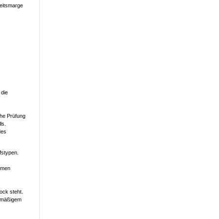
heitsmarge
 die
che Prüfung
ls.
des
fstypen.
ehmen
ock steht.
ichmäßigem