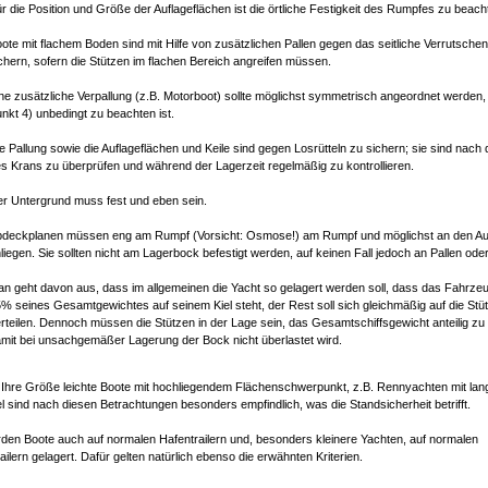
r die Position und Größe der Auflageflächen ist die örtliche Festigkeit des Rumpfes zu beach
ote mit flachem Boden sind mit Hilfe von zusätzlichen Pallen gegen das seitliche Verrutsche
chern, sofern die Stützen im flachen Bereich angreifen müssen.
ne zusätzliche Verpallung (z.B. Motorboot) sollte möglichst symmetrisch angeordnet werden,
nkt 4) unbedingt zu beachten ist.
e Pallung sowie die Auflageflächen und Keile sind gegen Losrütteln zu sichern; sie sind nac
s Krans zu überprüfen und während der Lagerzeit regelmäßig zu kontrollieren.
r Untergrund muss fest und eben sein.
deckplanen müssen eng am Rumpf (Vorsicht: Osmose!) am Rumpf und möglichst an den Au
liegen. Sie sollten nicht am Lagerbock befestigt werden, auf keinen Fall jedoch an Pallen oder
n geht davon aus, dass im allgemeinen die Yacht so gelagert werden soll, dass das Fahrzeu
% seines Gesamtgewichtes auf seinem Kiel steht, der Rest soll sich gleichmäßig auf die Stü
rteilen. Dennoch müssen die Stützen in der Lage sein, das Gesamtschiffsgewicht anteilig zu 
mit bei unsachgemäßer Lagerung der Bock nicht überlastet wird.
r Ihre Größe leichte Boote mit hochliegendem Flächenschwerpunkt, z.B. Rennyachten mit la
l sind nach diesen Betrachtungen besonders empfindlich, was die Standsicherheit betrifft.
den Boote auch auf normalen Hafentrailern und, besonders kleinere Yachten, auf normalen
ailern gelagert. Dafür gelten natürlich ebenso die erwähnten Kriterien.