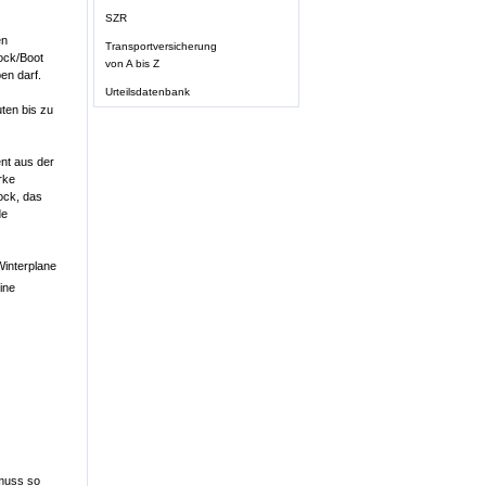
SZR
en
Transportversicherung
ock/Boot
von A bis Z
en darf.
Urteilsdatenbank
ten bis zu
nt aus der
rke
ock, das
de
Winterplane
ine
 muss so