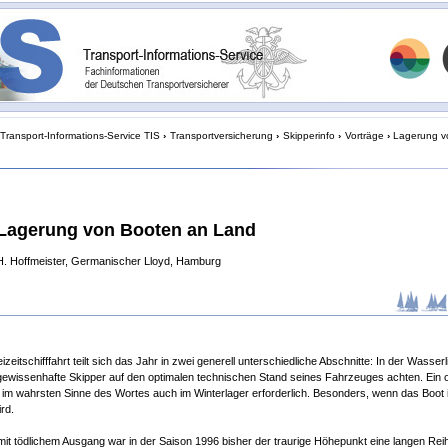
Transport-Informations-Service TIS
›
Transportversicherung
›
Skipperinfo
›
Vorträge
›
Lagerung v
Lagerung von Booten an Land
H. Hoffmeister, Germanischer Lloyd, Hamburg
izeitschifffahrt teilt sich das Jahr in zwei generell unterschiedliche Abschnitte: In der Wasserl
 gewissenhafte Skipper auf den optimalen technischen Stand seines Fahrzeuges achten. Ein 
t im wahrsten Sinne des Wortes auch im Winterlager erforderlich. Besonders, wenn das Boot 
ird.
 mit tödlichem Ausgang war in der Saison 1996 bisher der traurige Höhepunkt eine langen Rei