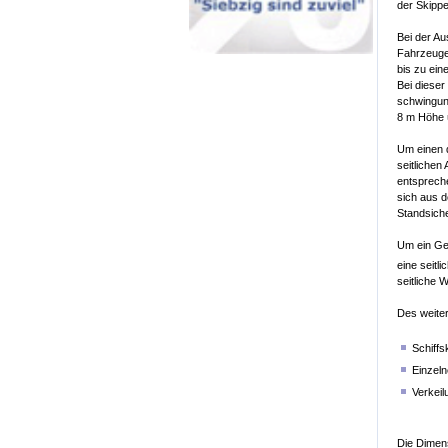
der Skippe
Bei der Au
Fahrzeuge
bis zu ein
Bei dieser
schwingung
8 m Höhe 
Um einen 
seitliche
entsprech
sich aus 
Standsich
Um ein Ge
eine seitl
seitliche 
Des weite
Schiffs
Einzeln
Verkeil
Die Dimen