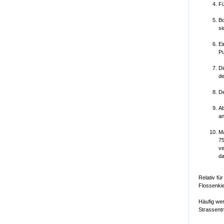
Fü
Bo
si
Ei
Pu
Di
de
De
Ab
an
Ma
75
ve
da
Relativ fü
Flossenkie
Häufig wer
Strassentr