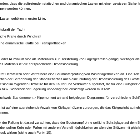
erden, dass die auftretenden statischen und dynamischen Lasten mit einer gewissen Sicher
men werden können.
Lasten gehören in erster Linie:
skraft der Yacht
iche Kräfte durch Windkraft
iche dynamische Kräfte bei Transportböcken
l oder Aluminium sind als Materialien zur Herstellung von Lagergestellen gängig. Wichtiger als
s Materials ist die entsprechende Dimensionierung.
tet Herstellern oder Vertreibern eine Baumusterprüfung von Winterlagerböcken an. Eine sol
eben der Berechnung der Standsicherheit auch eine Prüfung der Dimensionierung des Gestel
t
sind im folgenden Hinweise für den Käufer und Verkäufer aufgelistet, die für eine Gültigkeit 
es bzw. Sicherheit der Lagerung unbedingt berücksichtigt werden müssen:
chweis Standmoment > Kippmoment anhand beigelegten Diagramms für verschiedene Schif
 ist auf eine ausreichende Anzahl von Kiellagerhölzern zu sorgen, die das Kielgewicht aufn
önnen.
i der Pallung ist darauf zu achten, dass der Bootsrumpf ohne seitliche Schräglage auf dem B
bei sollten Keile oder Pallen mit anderen Verstellmöglichkeiten an allen vier Stützen mit gle
uck wirken (siehe auch Punkt 10).