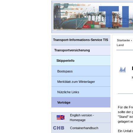
Transport-Informations-Service TIS
Startseite
›
Land
Transportversicherung
Skipperinfo
Bootspass
Merkblatt zum Winterlager
Nützliche Links
Vorträge
Für die Fre
sollte der
English version -
"Stand" is
Homepage
gelagert w
Containerhandbuch
Ein Unfall