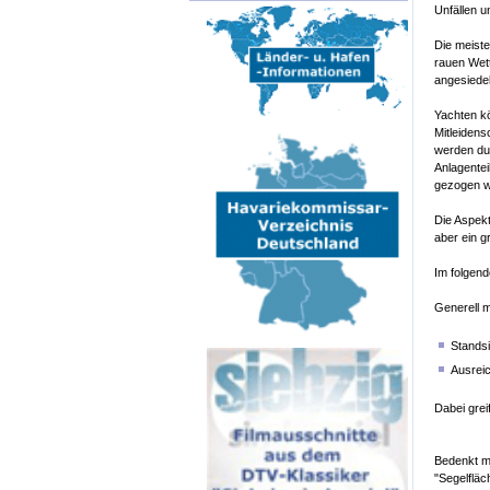
Unfällen u
Die meiste
rauen Wett
angesiedel
Yachten k
Mitleidens
werden dur
Anlagentei
gezogen w
Die Aspekt
aber ein g
Im folgend
Generell m
Standsi
Ausrei
Dabei grei
Bedenkt ma
"Segelfläc