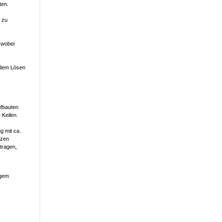
ten.
n zu
 wobei
h dem Lösen
fbauten
 Keilen.
g mit ca.
tzen
tragen,
ngem