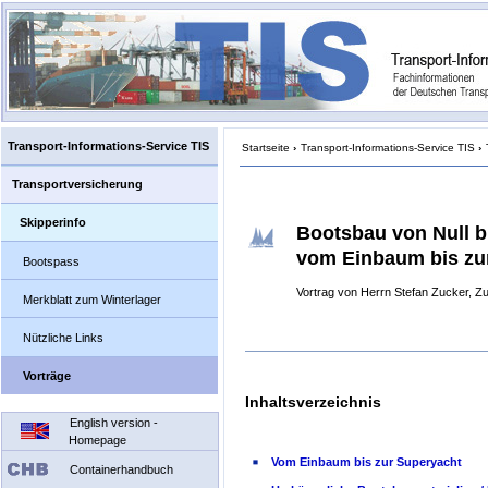
Transport-Informations-Service TIS
Startseite
›
Transport-Informations-Service TIS
›
Transportversicherung
Skipperinfo
Bootsbau von Null bi
vom Einbaum bis zu
Bootspass
Vortrag von Herrn Stefan Zucker, Z
Merkblatt zum Winterlager
Nützliche Links
Vorträge
Inhaltsverzeichnis
English version -
Homepage
Vom Einbaum bis zur Superyacht
Containerhandbuch