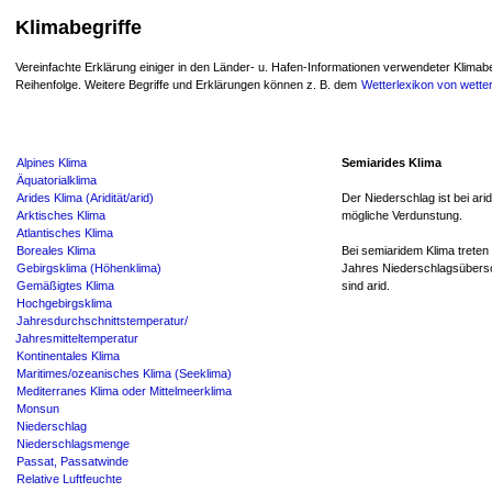
Klimabegriffe
Vereinfachte Erklärung einiger in den Länder- u. Hafen-Informationen verwendeter Klimabeg
Reihenfolge. Weitere Begriffe und Erklärungen können z. B. dem
Wetterlexikon von wette
Alpines Klima
Semiarides Klima
Äquatorialklima
Arides Klima (Aridität/arid)
Der Niederschlag ist bei ari
Arktisches Klima
mögliche Verdunstung.
Atlantisches Klima
Boreales Klima
Bei semiaridem Klima treten 
Gebirgsklima (Höhenklima)
Jahres Niederschlagsübers
Gemäßigtes Klima
sind arid.
Hochgebirgsklima
Jahresdurchschnittstemperatur/
Jahresmitteltemperatur
Kontinentales Klima
Maritimes/ozeanisches Klima (Seeklima)
Mediterranes Klima oder Mittelmeerklima
Monsun
Niederschlag
Niederschlagsmenge
Passat, Passatwinde
Relative Luftfeuchte