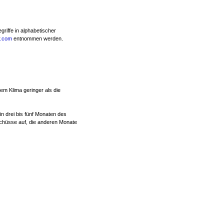
riffe in alphabetischer
r.com
entnommen werden.
dem Klima geringer als die
in drei bis fünf Monaten des
chüsse auf, die anderen Monate