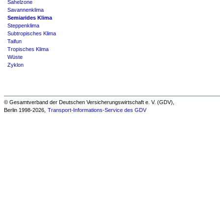
Sahelzone
Savannenklima
Semiarides Klima
Steppenklima
Subtropisches Klima
Taifun
Tropisches Klima
Wüste
Zyklon
© Gesamtverband der Deutschen Versicherungswirtschaft e. V. (GDV),
Berlin 1998-
2026,
Transport-Informations-Service des GDV