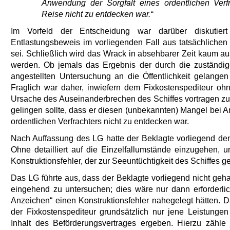
Anwendung der Sorgfalt eines ordentlichen Verfr
Reise nicht zu entdecken war.“
Im Vorfeld der Entscheidung war darüber diskutier
Entlastungsbeweis im vorliegenden Fall aus tatsächliche
sei. Schließlich wird das Wrack in absehbarer Zeit kaum a
werden. Ob jemals das Ergebnis der durch die zuständige 
angestellten Untersuchung an die Öffentlichkeit gelangen
Fraglich war daher, inwiefern dem Fixkostenspediteur ohne 
Ursache des Auseinanderbrechen des Schiffes vortragen zu
gelingen sollte, dass er diesen (unbekannten) Mangel bei 
ordentlichen Verfrachters nicht zu entdecken war.
Nach Auffassung des LG hatte der Beklagte vorliegend den
Ohne detailliert auf die Einzelfallumstände einzugehen, un
Konstruktionsfehler, der zur Seeuntüchtigkeit des Schiffes ge
Das LG führte aus, dass der Beklagte vorliegend nicht geha
eingehend zu untersuchen; dies wäre nur dann erforderl
Anzeichen“ einen Konstruktionsfehler nahegelegt hätten. 
der Fixkostenspediteur grundsätzlich nur jene Leistunge
Inhalt des Beförderungsvertrages ergeben. Hierzu zähle